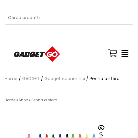
Home
/
GADGET
/
Gadget economici
/ Penna a sfera
Home
»
Shop
»
Penna a sfera
🔍