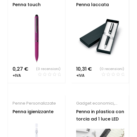
Penne Personalizzate
Penna touch
Penna laccata
0,27
€
10,31
€
(0 recensioni)
(0 recensioni)
+IVA
+IVA
Penne Personalizzate
Gadget economici
,
Penne Personalizzate
Penna igienizzante
Penna in plastica con
torcia ad 1 luce LED