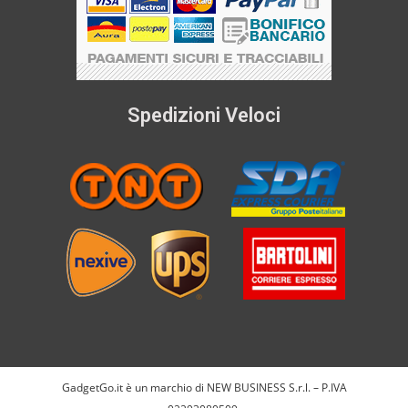
Spedizioni Veloci
GadgetGo.it è un marchio di NEW BUSINESS S.r.l. – P.IVA