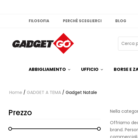
FILOSOFIA
PERCHÈ SCEGLIERCI
BLOG
ABBIGLIAMENTO
UFFICIO
BORSE E ZA
Home
/
GADGET A TEMA
/ Gadget Natale
Prezzo
Nella categor
Offriamo deco
brand. Perso
commerciali.