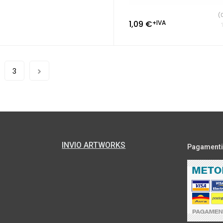
(
1,09
€
+IVA
3
INVIO ARTWORKS
Pagamenti s