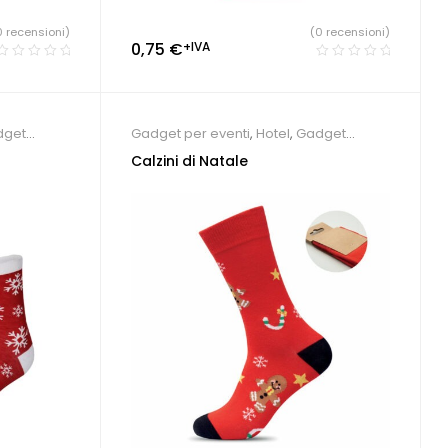
0 recensioni)
(0 recensioni)
0,75
€
+IVA
dget
Gadget per eventi
,
Hotel
,
Gadget
Natale
Calzini di Natale