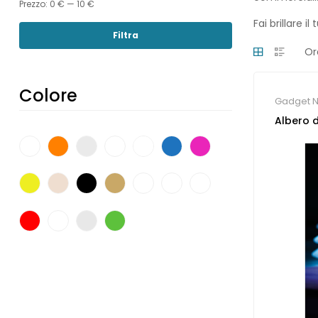
Prezzo:
0 €
—
10 €
Fai brillare 
Filtra
Colore
Gadget N
Albero d