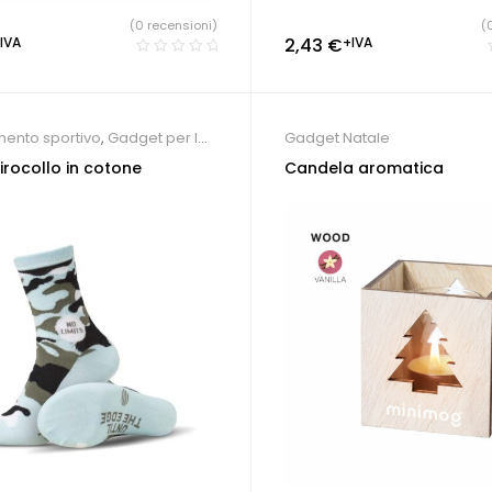
(0 recensioni)
(
IVA
2,43
€
+IVA
mento sportivo
,
Gadget per la
Gadget Natale
,
Gadget Natale
girocollo in cotone
Candela aromatica