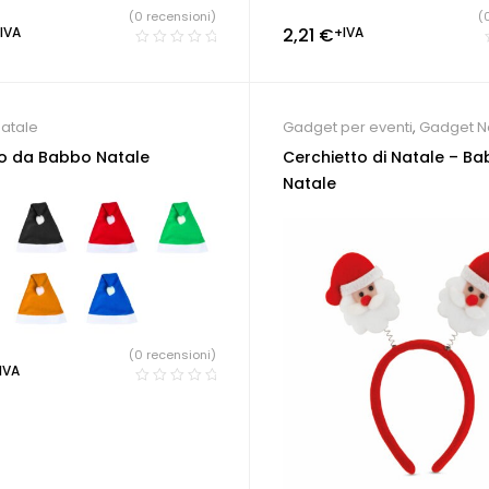
(0 recensioni)
(
IVA
2,21
€
+IVA
atale
Gadget per eventi
,
Gadget N
o da Babbo Natale
Cerchietto di Natale – B
Natale
(0 recensioni)
IVA