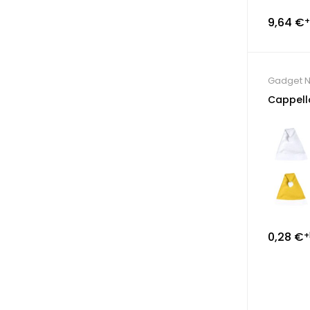
9,64
€
+
Gadget N
Cappell
0,28
€
+