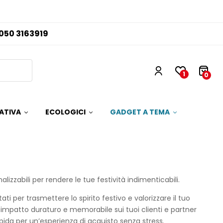
050 3163919
1
0
ATIVA
ECOLOGICI
GADGET A TEMA
izzabili per rendere le tue festività indimenticabili.
i per trasmettere lo spirito festivo e valorizzare il tuo
 impatto duraturo e memorabile sui tuoi clienti e partner
ida per un’esperienza di acquisto senza stress.