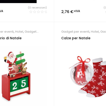
(0 recensioni)
(
VA
2,76
€
+IVA
er eventi
,
Hotel
,
Gadget
Gadget per eventi
,
Hotel
,
Ga
Natale
io di Natale
Calze per Natale