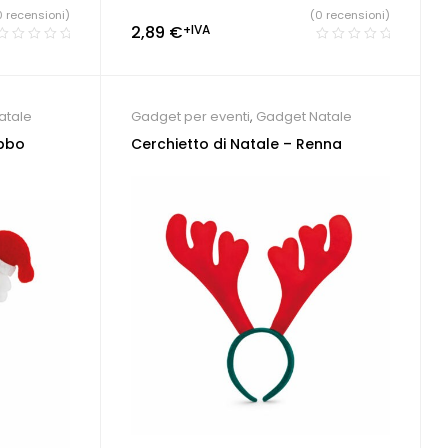
0 recensioni)
(0 recensioni)
2,89
€
+IVA
atale
Gadget per eventi
,
Gadget Natale
abbo
Cerchietto di Natale – Renna