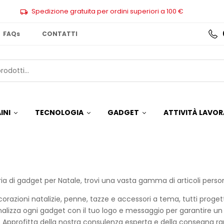
Spedizione gratuita per ordini superiori a 100 €
FAQs
CONTATTI
INI
TECNOLOGIA
GADGET
ATTIVITÀ LAVOR
ia di gadget per Natale, trovi una vasta gamma di articoli personal
razioni natalizie, penne, tazze e accessori a tema, tutti progettat
nalizza ogni gadget con il tuo logo e messaggio per garantire un
 Approfitta della nostra consulenza esperta e della consegna rap