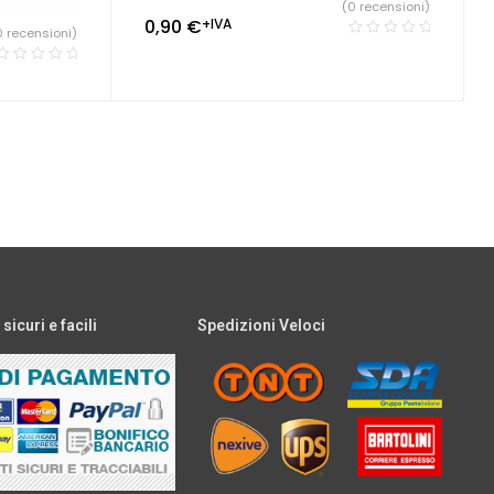
(0 recensioni)
0,90
€
+IVA
0 recensioni)
icuri e facili
Spedizioni Veloci