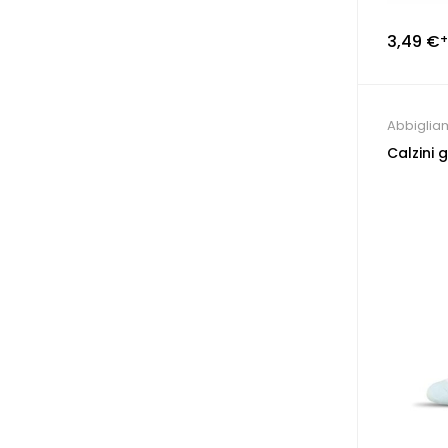
3,49
€
+
Abbiglia
persona
Calzini 