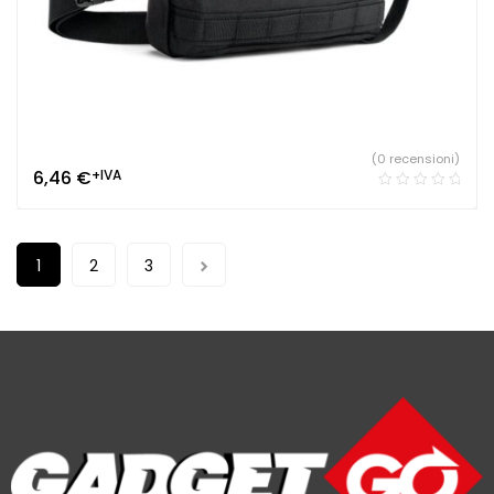
(0 recensioni)
6,46
€
+IVA
1
2
3