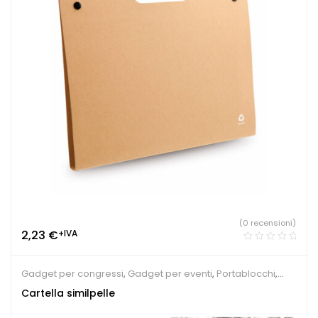
(0 recensioni)
2,23
€
+IVA
Gadget per congressi
,
Gadget per eventi
,
Portablocchi
,
Sindacati
Cartella similpelle