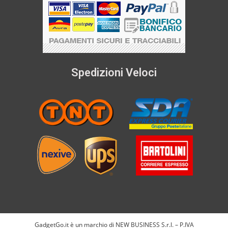
Spedizioni Veloci
GadgetGo.it è un marchio di NEW BUSINESS S.r.l. – P.IVA