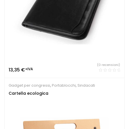
(0 recensioni)
13,35
€
+IVA
Gadget per congressi
,
Portablocchi
,
Sindacati
Cartella ecologica