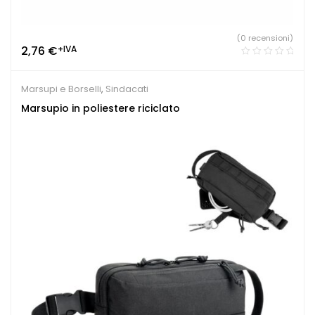
(0 recensioni)
2,76
€
+IVA
Marsupi e Borselli
,
Sindacati
Marsupio in poliestere riciclato