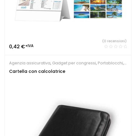
(0 recensioni)
0,42
€
+IVA
Agenzia assicurativa
,
Gadget per congressi
,
Portablocchi
,
Sindacati
Cartella con calcolatrice