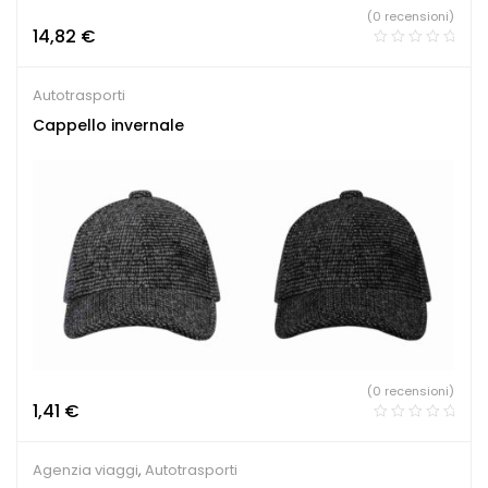
(0 recensioni)
14,82
€
Autotrasporti
Cappello invernale
(0 recensioni)
1,41
€
Agenzia viaggi
,
Autotrasporti