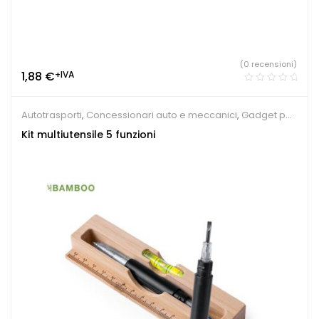
(0 recensioni)
1,88
€
+IVA
Autotrasporti
,
Concessionari auto e meccanici
,
Gadget per
fiere
,
Utensili e luci
Kit multiutensile 5 funzioni