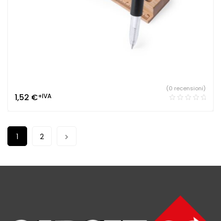
(0 recensioni)
1,52
€
+IVA
1
2