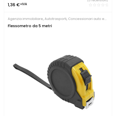
(0 recensioni)
1,36
€
+IVA
Agenzia immobiliare
,
Autotrasporti
,
Concessionari auto e
meccanici
Flessometro da 5 metri