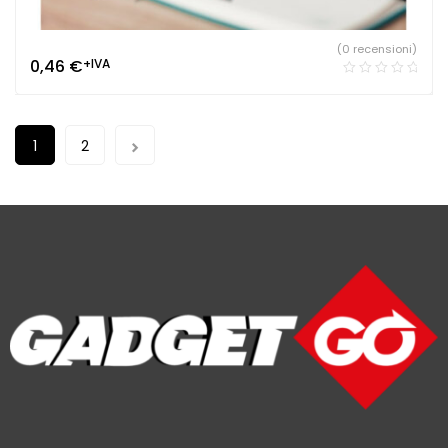
(0 recensioni)
0,46
€
+IVA
1
2