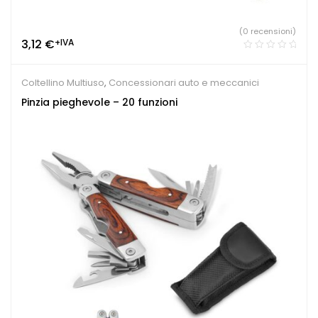
(0 recensioni)
3,12
€
+IVA
Coltellino Multiuso
,
Concessionari auto e meccanici
Pinzia pieghevole – 20 funzioni