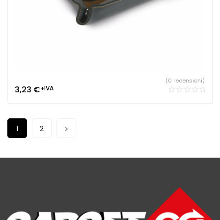
(0 recensioni)
3,23
€
+IVA
1
2