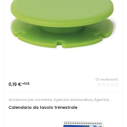
(0 recensioni)
0,19
€
+IVA
Accessori per scrivania
,
Agenzia assicurativa
,
Agenzia
immobiliare
,
Calendari Personalizzati
,
Gadget per apertura
Calendario da tavolo trimestrale
negozio
,
Gadget per fiere
,
Sindacati