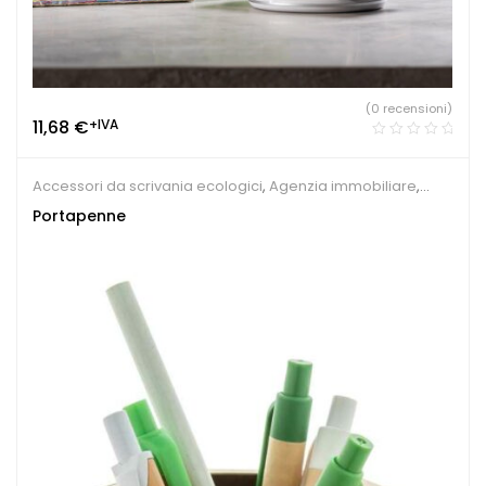
(0 recensioni)
11,68
€
+IVA
Accessori da scrivania ecologici
,
Agenzia immobiliare
,
Accessori per scrivania
Portapenne