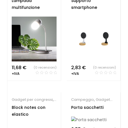
Lampada
Supporto
Smartphone
multifunzione
smartphone
11,68
€
2,83
€
(0 recensioni)
(0 recensioni)
+IVA
+IVA
Gadget per congressi
,
Campeggio
,
Gadget
Block notes e Post-it
per animali
Block notes con
Porta sacchetti
elastico