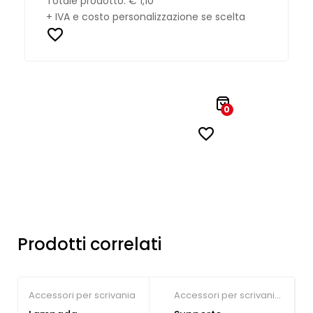
Totale prodotto:
€ 1,10
+ IVA e costo personalizzazione se scelta
0
Prodotti correlati
Accessori per scrivania
Accessori per scrivania
,
Accessori per