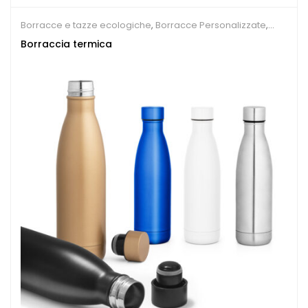
Borracce e tazze ecologiche
,
Borracce Personalizzate
,
Società Sportive
Borraccia termica