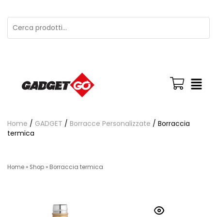
Home
/
GADGET
/
Borracce Personalizzate
/ Borraccia
termica
Home
»
Shop
»
Borraccia termica