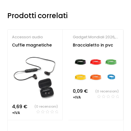
Prodotti correlati
Accessori audio
Gadget Mondiali 2026
,
Gadget per eventi
,
Cuffie magnetiche
Braccialetto in pvc
Gadget per fiere
,
Braccialetti
personalizzati
0,09
€
(0 recensioni)
+IVA
4,69
€
(0 recensioni)
+IVA