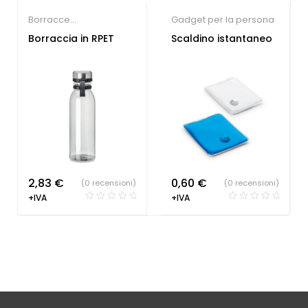
Borracce
Gadget per la persona
Personalizzate
Borraccia in RPET
Scaldino istantaneo
2,83
€
0,60
€
(0 recensioni)
(0 recensioni)
+IVA
+IVA