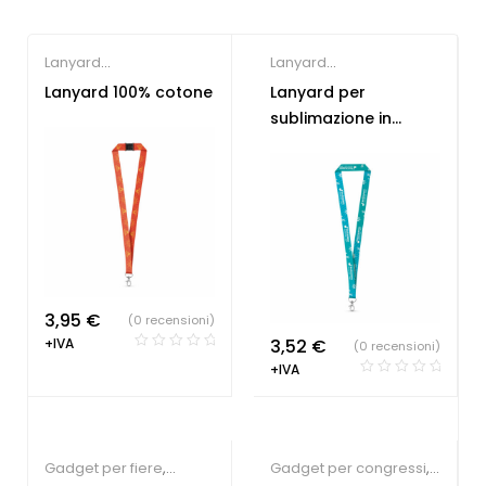
Lanyard
Lanyard
personalizzabili
personalizzabili
Lanyard 100% cotone
Lanyard per
sublimazione in
poliestere
3,95
€
(0 recensioni)
+IVA
3,52
€
(0 recensioni)
+IVA
Gadget per fiere
,
Gadget per congressi
,