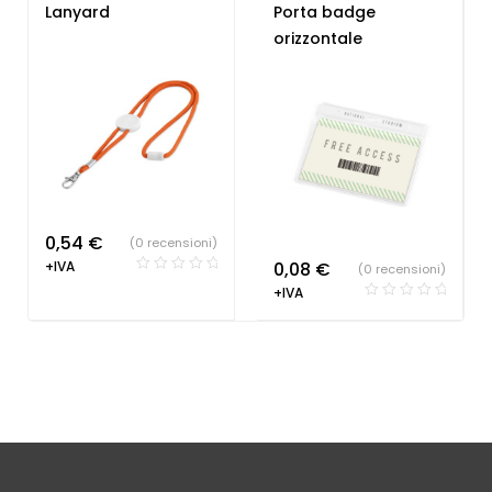
Lanyard
Gadget per fiere
,
Lanyard
Porta badge
personalizzabili
Lanyard
orizzontale
personalizzabili
0,54
€
(0 recensioni)
+IVA
0,08
€
(0 recensioni)
+IVA