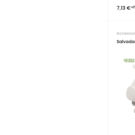
7,13
€
+I
Accessori
Salvada