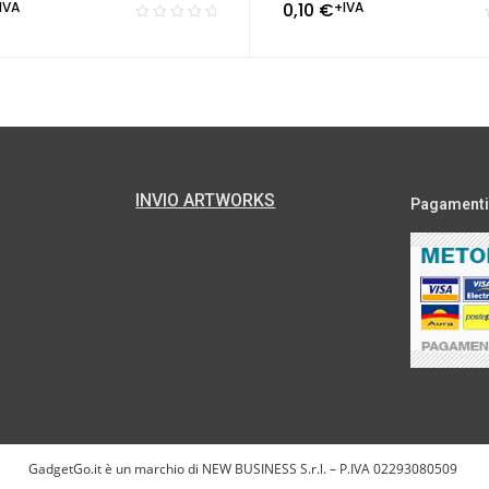
IVA
0,10
€
+IVA
INVIO ARTWORKS
Pagamenti s
GadgetGo.it è un marchio di NEW BUSINESS S.r.l. – P.IVA 02293080509