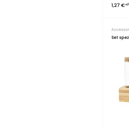
1,27
€
+I
Accessori
Ristorant
Set spez