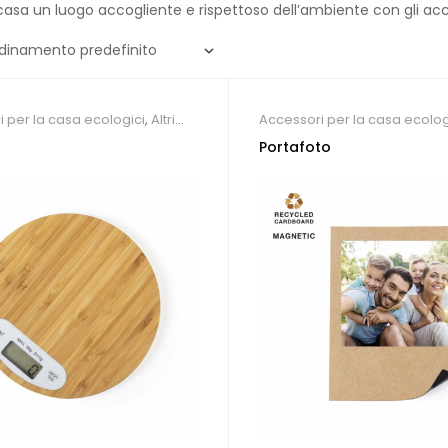
casa un luogo accogliente e rispettoso dell’ambiente con gli acc
 per la casa ecologici
,
Altri
Accessori per la casa ecolog
ersonalizzati
,
Ristorante e
Agenzia immobiliare
Portafoto