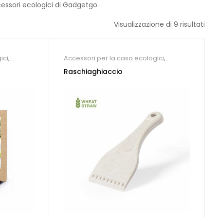
essori ecologici di Gadgetgo.
Visualizzazione di 9 risultati
ici
,
Accessori per la casa ecologici
,
Autotrasporti
,
Concessionari auto e
Raschiaghiaccio
meccanici
,
Gadget per fiere