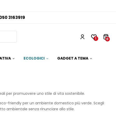
050 3163919
1
0
ATIVA
ECOLOGICI
GADGET A TEMA
ali per promuovere uno stile di vita sostenibile.
n eco-friendly per un ambiente domestico più verde. Scegli
atto ambientale senza rinunciare allo stile.