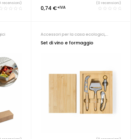
0 recensioni)
(0 recensioni)
0,74
€
+IVA
ici
Accessori per la casa ecologici
,
Ristorante e Pizzeria
Set di vino e formaggio