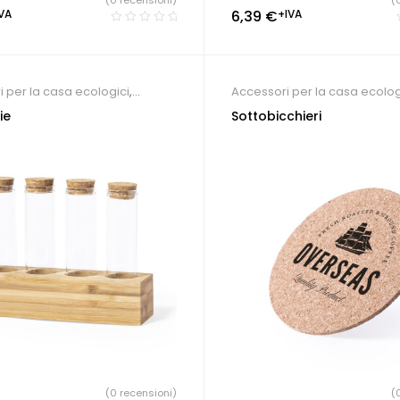
(0 recensioni)
(
VA
6,39
€
+IVA
 per la casa ecologici
,
Accessori per la casa ecolog
e e Pizzeria
ie
Sottobicchieri
(0 recensioni)
(