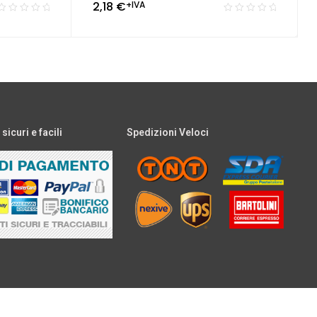
2,18
€
+IVA
icuri e facili
Spedizioni Veloci