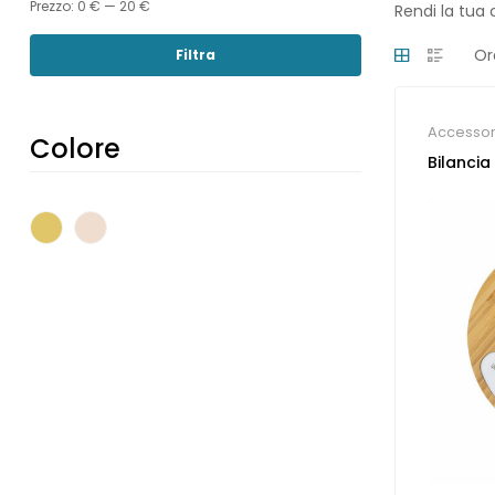
Prezzo:
0 €
—
20 €
Rendi la tua 
Filtra
Accessori
Colore
gadget p
Bilancia
Pizzeria