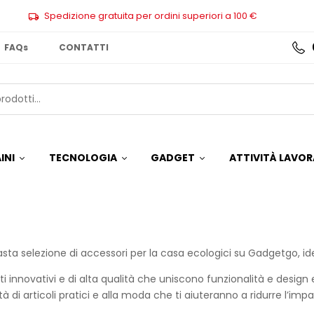
Spedizione gratuita per ordini superiori a 100 €
FAQs
CONTATTI
INI
TECNOLOGIA
GADGET
ATTIVITÀ LAVOR
sta selezione di accessori per la casa ecologici su Gadgetgo, ide
i innovativi e di alta qualità che uniscono funzionalità e desig
tà di articoli pratici e alla moda che ti aiuteranno a ridurre l’imp