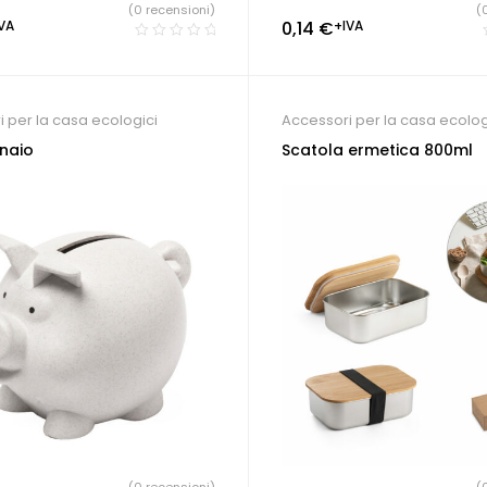
(0 recensioni)
(
VA
0,14
€
+IVA
 per la casa ecologici
Accessori per la casa ecolog
naio
Scatola ermetica 800ml