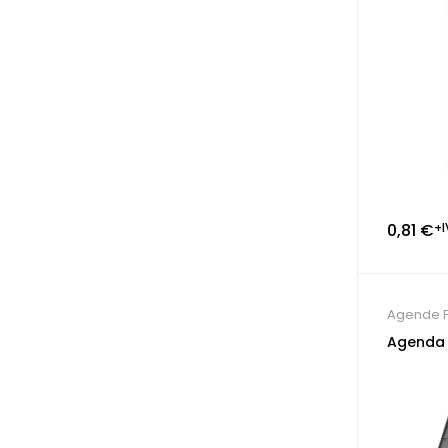
0,81
€
+I
Agende P
Agenda 