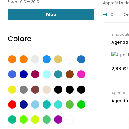
Prezzo:
0 €
—
20 €
Approfitta de
Filtra
Sindacati
Colore
Agenda 
2,83
€
+
Agende P
Agenda 