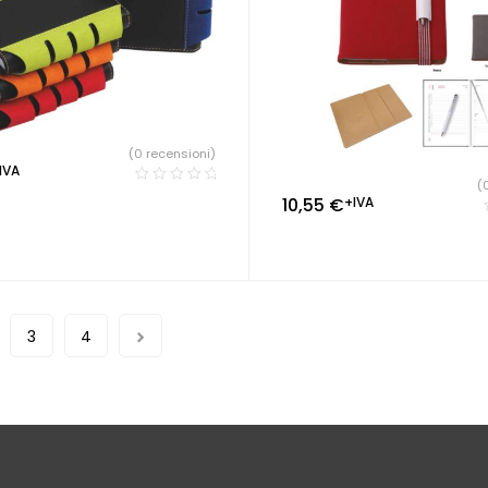
(0 recensioni)
IVA
(
10,55
€
+IVA
3
4