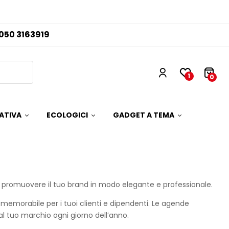
050 3163919
1
0
ATIVA
ECOLOGICI
GADGET A TEMA
r promuovere il tuo brand in modo elegante e professionale.
 e memorabile per i tuoi clienti e dipendenti. Le agende
 al tuo marchio ogni giorno dell’anno.