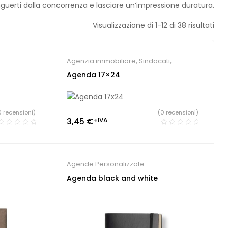
nguerti dalla concorrenza e lasciare un’impressione duratura.
Visualizzazione di 1-12 di 38 risultati
Agenzia immobiliare
,
Sindacati
,
Agende Personalizzate
Agenda 17×24
0 recensioni)
(0 recensioni)
3,45
€
+IVA
Agende Personalizzate
Agenda black and white