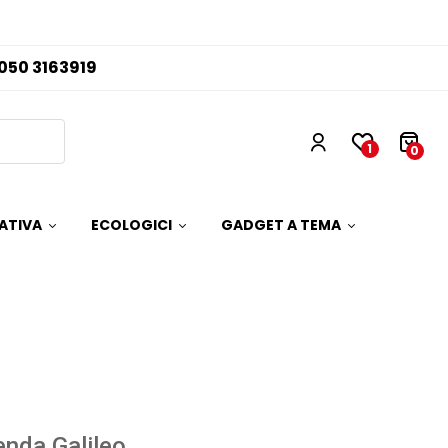
050 3163919
1
0
ATIVA
ECOLOGICI
GADGET A TEMA
nda Galileo