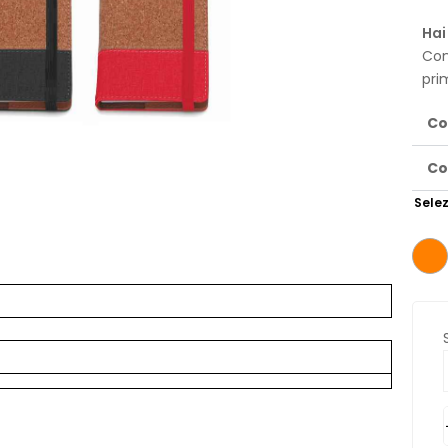
Hai
Con
pri
Co
Co
Selez