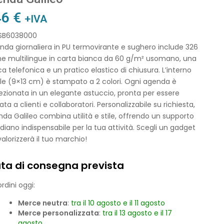
46
€
+IVA
 SB6038000
nda giornaliera in PU termovirante e sughero include 326
ne multilingue in carta bianca da 60 g/m² usomano, una
ca telefonica e un pratico elastico di chiusura. L’interno
le (9×13 cm) è stampato a 2 colori. Ogni agenda è
zionata in un elegante astuccio, pronta per essere
ata a clienti e collaboratori. Personalizzabile su richiesta,
nda Galileo combina utilità e stile, offrendo un supporto
diano indispensabile per la tua attività. Scegli un gadget
alorizzerà il tuo marchio!
ta di consegna prevista
rdini oggi:
Merce neutra
:
tra il 10 agosto e il 11 agosto
Merce personalizzata
:
tra il 13 agosto e il 17
agosto