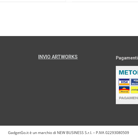
INVIO ARTWORKS
Pagamenti s
GadgetGo.it è un marchio di NEW BUSINESS S.r.l. – P.IVA 02293080509