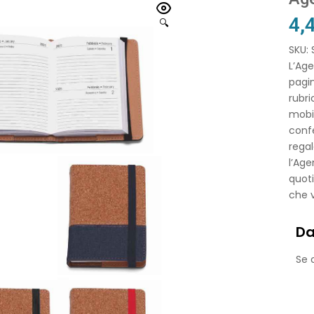
4,
🔍
SKU:
L’Age
pagi
rubri
mobi
confe
regal
l’Age
quoti
che v
Da
Se o