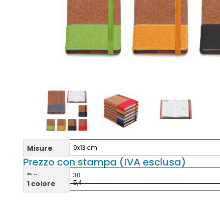
Misure
9x13 cm
Prezzo con stampa (IVA esclusa)
Da
30
5,4
1 colore