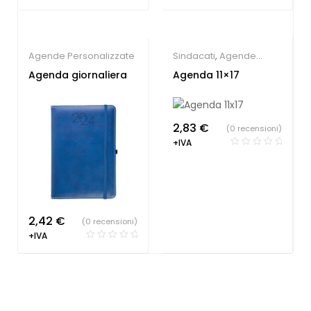
Agende Personalizzate
Sindacati
,
Agende
Personalizzate
Agenda giornaliera
Agenda 11×17
2,83
€
(0 recensioni)
+IVA
2,42
€
(0 recensioni)
+IVA