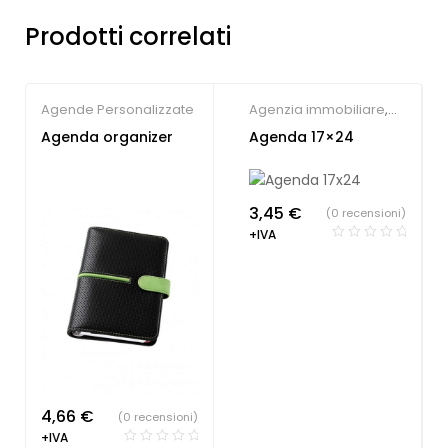
Prodotti correlati
Agende Personalizzate
Agenzia immobiliare
,
Sindacati
,
Agende
Agenda organizer
Agenda 17×24
Personalizzate
3,45
€
(0 recensioni)
+IVA
4,66
€
(0 recensioni)
+IVA