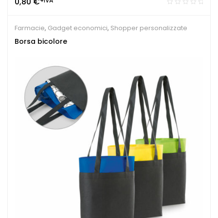
0,80
€
+IVA
Farmacie
,
Gadget economici
,
Shopper personalizzate
Borsa bicolore