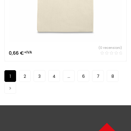
(0 recensioni)
0,66
€
+IVA
1
2
3
4
…
6
7
8