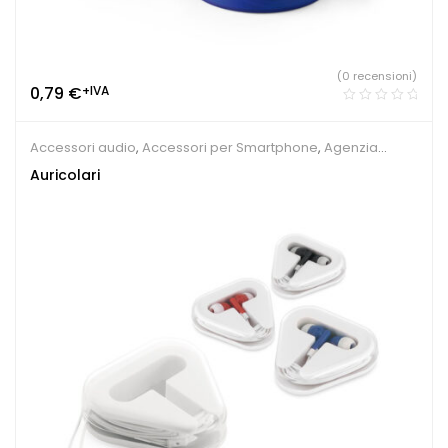
(0 recensioni)
0,79
€
+IVA
Accessori audio
,
Accessori per Smartphone
,
Agenzia
viaggi
,
Gadget economici
,
Gadget per congressi
,
Gadget
Auricolari
per fiere