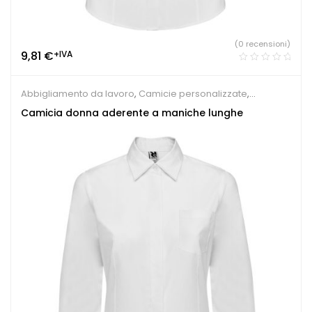
(0 recensioni)
9,81
€
+IVA
Abbigliamento da lavoro
,
Camicie personalizzate
,
Ristorante e Pizzeria
Camicia donna aderente a maniche lunghe