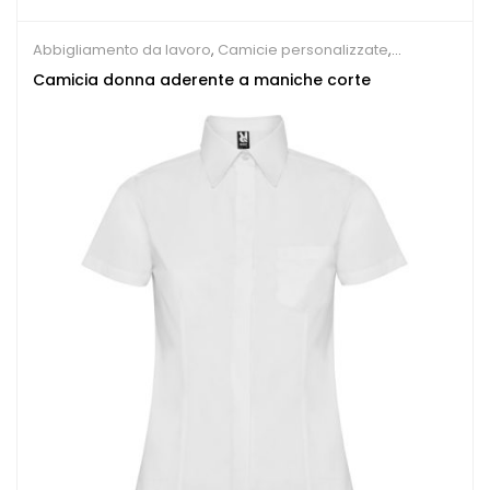
Abbigliamento da lavoro
,
Camicie personalizzate
,
Ristorante e Pizzeria
Camicia donna aderente a maniche corte