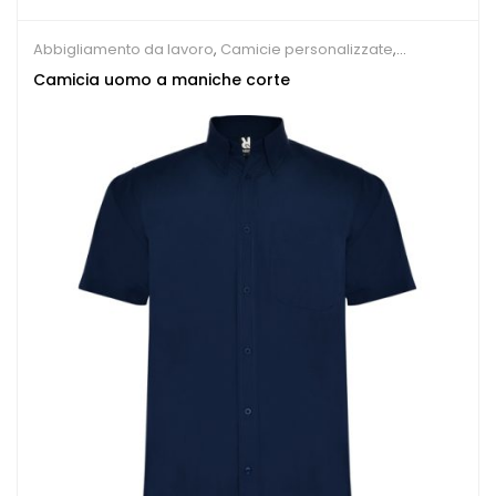
Abbigliamento da lavoro
,
Camicie personalizzate
,
Ristorante e Pizzeria
Camicia uomo a maniche corte