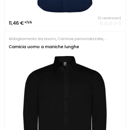
(0 recensioni)
11,46
€
+IVA
Abbigliamento da lavoro
,
Camicie personalizzate
,
Ristorante e Pizzeria
Camicia uomo a maniche lunghe