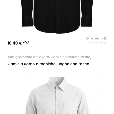
(0 recensioni)
16,40
€
+IVA
Abbigliamento da lavoro
,
Camicie personalizzate
,
Ristorante e Pizzeria
Camicia uomo a maniche lunghe con tasca