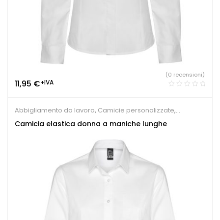
(0 recensioni)
11,95
€
+IVA
Abbigliamento da lavoro
,
Camicie personalizzate
,
Ristorante e Pizzeria
Camicia elastica donna a maniche lunghe