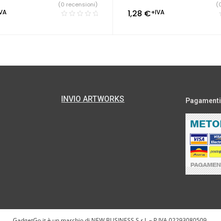
(0 recensioni)
(
VA
1,28
€
+IVA
INVIO ARTWORKS
Pagamenti s
GadgetGo.it è un marchio di NEW BUSINESS S.r.l. – P.IVA 02293080509