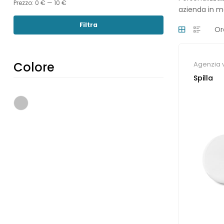
Prezzo:
0 €
—
10 €
azienda in m
Filtra
Colore
Agenzia 
Spilla