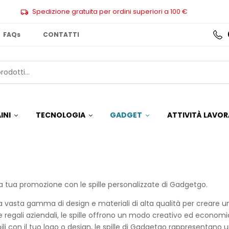
Spedizione gratuita per ordini superiori a 100 €
FAQs
CONTATTI
INI
TECNOLOGIA
GADGET
ATTIVITÀ LAVOR
a tua promozione con le spille personalizzate di Gadgetgo.
na vasta gamma di design e materiali di alta qualità per creare
 e regali aziendali, le spille offrono un modo creativo ed econom
ili con il tuo logo o design, le spille di Gadgetgo rappresentano