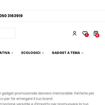
050 3163919
1
0
ATIVA
ECOLOGICI
GADGET A TEMA
 un gadget promozionale davvero memorabile. Perfette per
ico per far emergere il tuo brand.
 un’opzione versatile e d’impatto per promuovere la tua