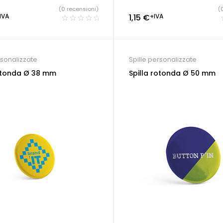
(0 recensioni)
(
IVA
1,15
€
+IVA
rsonalizzate
Spille personalizzate
rotonda Ø 38 mm
Spilla rotonda Ø 50 mm