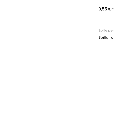
0,55
€
+
Spille pe
Spilla 