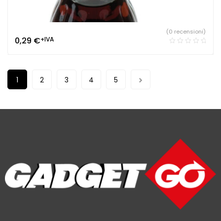
(0 recensioni)
0,29
€
+IVA
1
2
3
4
5