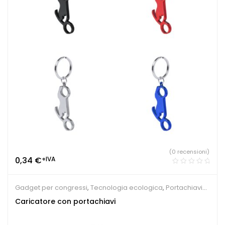
(0 recensioni)
0,34
€
+IVA
Gadget per congressi
,
Tecnologia ecologica
,
Portachiavi
personalizzati
Caricatore con portachiavi