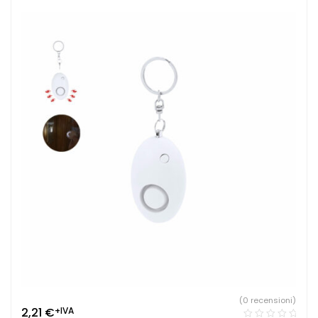
(0 recensioni)
2,21
€
+IVA