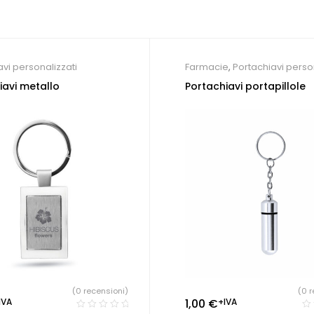
avi personalizzati
Farmacie
,
Portachiavi perso
iavi metallo
Portachiavi portapillole
(0 recensioni)
(0 r
IVA
1,00
€
+IVA