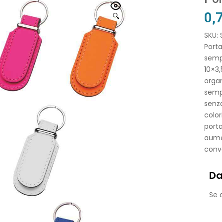
0,
🔍
SKU:
Porta
sempr
10×3,
organ
sempl
senza
color
port
aumen
conv
Da
Se o