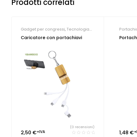
Prodotti correlati
Gadget per congressi
,
Tecnologia
Portachi
ecologica
,
Portachiavi personalizzati
Caricatore con portachiavi
Portach
(0 recensioni)
2,50
€
+IVA
1,48
€
+