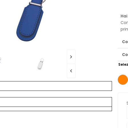
Hai
Con
pri
Co
Co
Selez