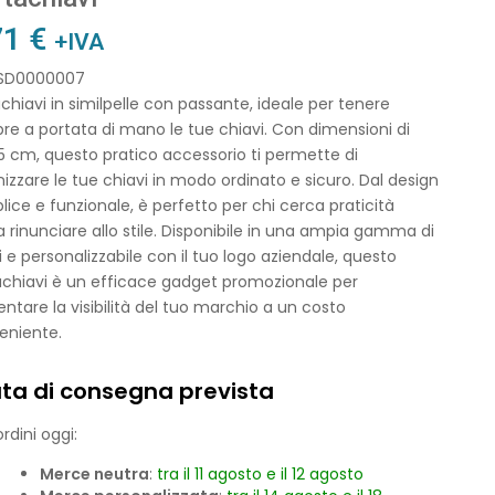
71
€
+IVA
 SD0000007
chiavi in similpelle con passante, ideale per tenere
e a portata di mano le tue chiavi. Con dimensioni di
5 cm, questo pratico accessorio ti permette di
izzare le tue chiavi in modo ordinato e sicuro. Dal design
ice e funzionale, è perfetto per chi cerca praticità
 rinunciare allo stile. Disponibile in una ampia gamma di
i e personalizzabile con il tuo logo aziendale, questo
achiavi è un efficace gadget promozionale per
tare la visibilità del tuo marchio a un costo
eniente.
ta di consegna prevista
rdini oggi:
Merce neutra
:
tra il 11 agosto e il 12 agosto