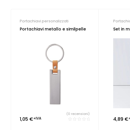
Portachiavi personalizzati
Portachi
Portachiavi metallo e similpelle
Set in m
(0 recensioni)
1,05
€
+IVA
4,89
€