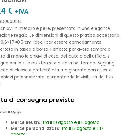
24
€
+IVA
 SD0000184
chiavi in metallo e pelle, presentato in una elegante
zione regalo. Le dimensioni di questo pratico accessorio
 8,6×1,7×0,5 cm, ideali per essere comodamente
ortato in tasca o borsa. Perfetto per avere sempre a
ta di mano le chiavi di casa, dell’auto o dell’ufficio, si
ngue per la sua resistenza e durata nel tempo. Aggiungi
cco di classe e praticità alla tua giornata con questo
chiavi personalizzato, aumentando la visibilità del tuo
d.
ta di consegna prevista
rdini oggi:
Merce neutra
:
tra il 10 agosto e il 11 agosto
Merce personalizzata
:
tra il 13 agosto e il 17
agosto