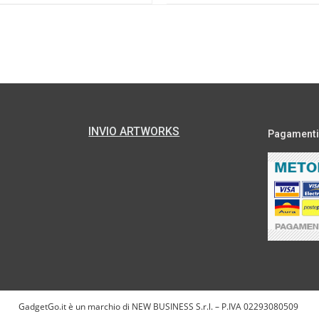
INVIO ARTWORKS
Pagamenti s
GadgetGo.it è un marchio di NEW BUSINESS S.r.l. – P.IVA 02293080509