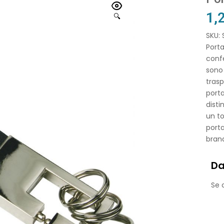
1,
🔍
SKU:
Porta
confe
sono
trasp
porta
disti
un to
porta
bran
Da
Se o