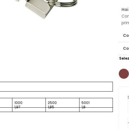
Hai
Con
pri
Co
Co
Selez
1000
2500
5001
1,97
1,85
1,8