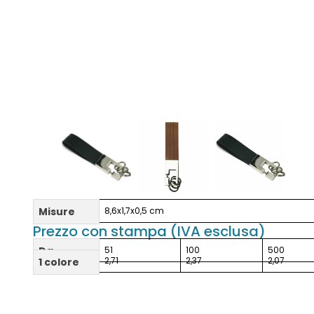
Misure
8,6x1,7x0,5 cm
Prezzo con stampa (IVA esclusa)
Da
51
100
500
2,71
2,37
2,07
1 colore