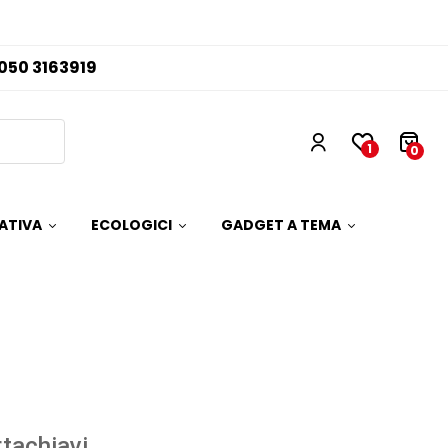
050 3163919
1
0
ATIVA
ECOLOGICI
GADGET A TEMA
tachiavi