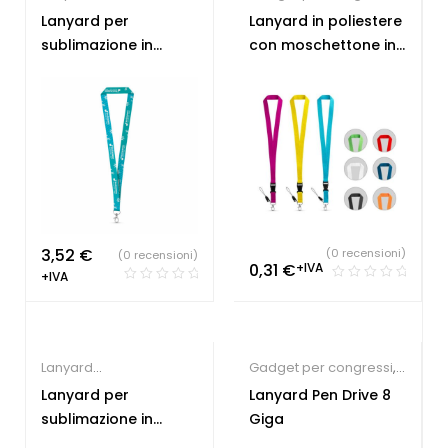
personalizzabili
Gadget per fiere
,
Lanyard per
Lanyard in poliestere
Lanyard
sublimazione in
con moschettone in
personalizzabili
poliestere
metallo
3,52
€
(0 recensioni)
(0 recensioni)
0,31
€
+IVA
+IVA
Lanyard
Gadget per congressi
,
personalizzabili
Lanyard
Lanyard per
Lanyard Pen Drive 8
personalizzabili
,
sublimazione in
Giga
Chiavette USB
poliestere riciclato