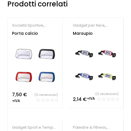
Prodotti correlati
Società Sportive
,
Gadget per fiere
,
Gadget Sport e Tempo
Gadget Sport e Tempo
Porta calcio
Marsupio
Libero
Libero
7,50
€
(0 recensioni)
(0 recensioni)
2,14
€
+IVA
+IVA
Gadget Sport e Tempo
Palestre & Fitness
,