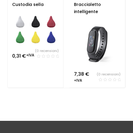
Libero
Smartwatch
,
Gadget
Custodia sella
Braccialetto
Sport e Tempo Libero
intelligente
(0 recensioni)
0,31
€
+IVA
7,38
€
(0 recensioni)
+IVA