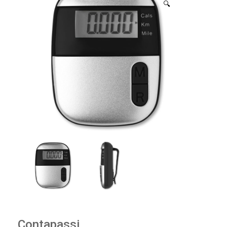
🔍
Contapassi