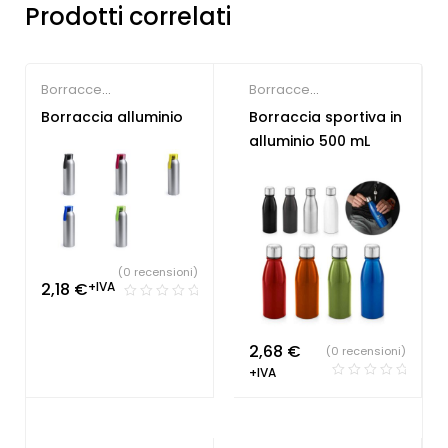
Prodotti correlati
Borracce
Borracce
Personalizzate
,
Palestre
Personalizzate
,
Gadget
Borraccia alluminio
Borraccia sportiva in
& Fitness
per fiere
alluminio 500 mL
(0 recensioni)
2,18
€
+IVA
2,68
€
(0 recensioni)
+IVA