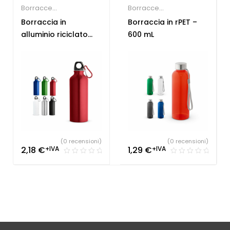
Borracce
Borracce
Personalizzate
Personalizzate
,
Gadget
Borraccia in
Borraccia in rPET –
per fiere
alluminio riciclato
600 mL
530 mL
(0 recensioni)
(0 recensioni)
2,18
€
+IVA
1,29
€
+IVA