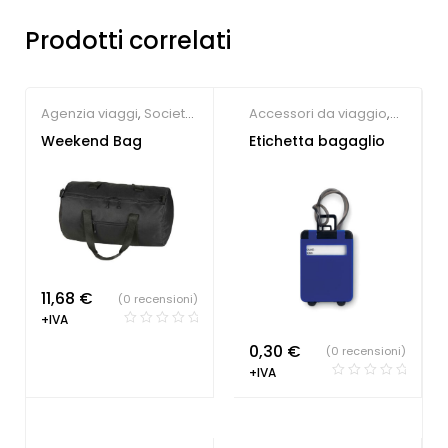
Prodotti correlati
Agenzia viaggi
,
Società
Accessori da viaggio
,
Sportive
Agenzia viaggi
Weekend Bag
Etichetta bagaglio
11,68
€
(0 recensioni)
+IVA
0,30
€
(0 recensioni)
+IVA