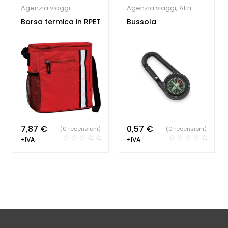
Agenzia viaggi
Agenzia viaggi
,
Altri
accessori tecnologici
,
Borsa termica in RPET
Bussola
Campeggio
7,87
€
0,57
€
(0 recensioni)
(0 recensioni)
+IVA
+IVA