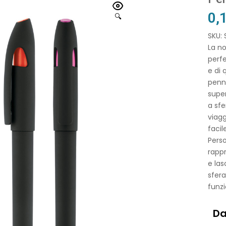
0,
🔍
SKU:
La no
perfe
e di 
penn
super
a sfe
viagg
facil
Perso
rappr
e las
sfera
funzi
Da