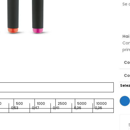
Se o
Hai
Con
pri
Co
Co
Selez
0
500
1000
2500
5000
10000
0,53
0,47
0,41
0,36
0,36