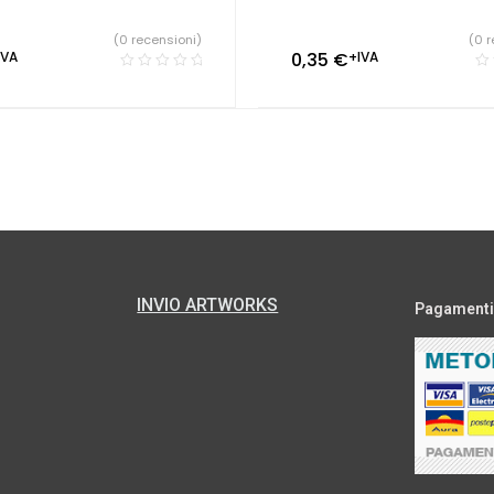
(0 recensioni)
(0 r
IVA
0,35
€
+IVA
INVIO ARTWORKS
Pagamenti s