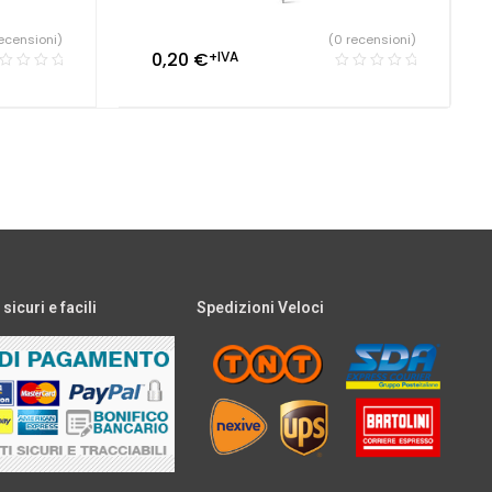
ecensioni)
(0 recensioni)
0,20
€
+IVA
icuri e facili
Spedizioni Veloci