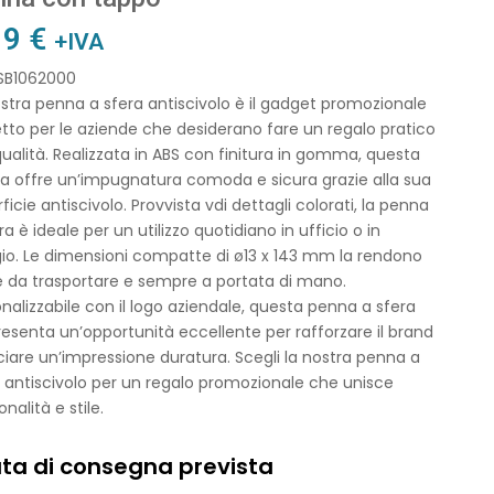
19
€
+IVA
 SB1062000
stra penna a sfera antiscivolo è il gadget promozionale
tto per le aziende che desiderano fare un regalo pratico
qualità. Realizzata in ABS con finitura in gomma, questa
a offre un’impugnatura comoda e sicura grazie alla sua
ficie antiscivolo. Provvista vdi dettagli colorati, la penna
ra è ideale per un utilizzo quotidiano in ufficio o in
io. Le dimensioni compatte di ø13 x 143 mm la rendono
e da trasportare e sempre a portata di mano.
nalizzabile con il logo aziendale, questa penna a sfera
esenta un’opportunità eccellente per rafforzare il brand
ciare un’impressione duratura. Scegli la nostra penna a
 antiscivolo per un regalo promozionale che unisce
onalità e stile.
ta di consegna prevista