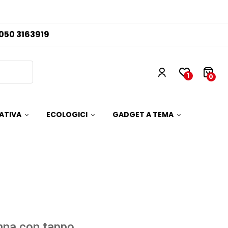
050 3163919
1
0
ATIVA
ECOLOGICI
GADGET A TEMA
nna con tappo