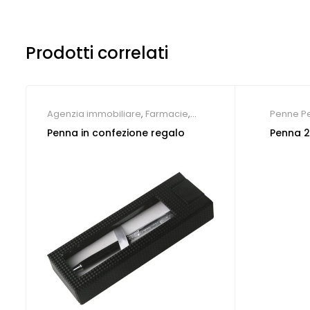
Prodotti correlati
Agenzia immobiliare
,
Farmacie
,
Penne Pe
Gadget per congressi
,
Hotel
,
Penna in confezione regalo
Penna 2 
Parrucchieri
,
Studio dentistico
,
Penne
Personalizzate