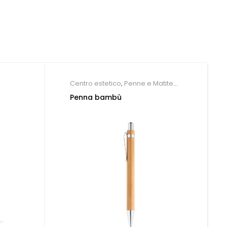
Centro estetico
,
Penne e Matite
ecologiche
,
Penne Personalizzate
Penna bambù