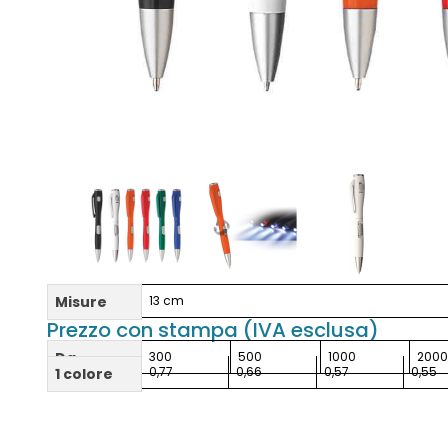
Misure
13 cm
Prezzo con stampa (IVA esclusa)
Da
300
500
1000
200
0,77
0,66
0,57
0,55
1 colore