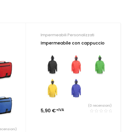
Impermeabili Personalizzati
Impermeabile con cappuccio
(0 recensioni)
5,90
€
+IVA
ecensioni)