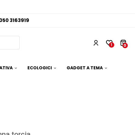
050 3163919
1
0
ATIVA
ECOLOGICI
GADGET A TEMA
na torcia