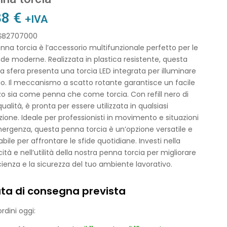
38
€
+IVA
 SB2707000
nna torcia è l’accessorio multifunzionale perfetto per le
de moderne. Realizzata in plastica resistente, questa
 sfera presenta una torcia LED integrata per illuminare
io. Il meccanismo a scatto rotante garantisce un facile
zzo sia come penna che come torcia. Con refill nero di
qualità, è pronta per essere utilizzata in qualsiasi
zione. Ideale per professionisti in movimento e situazioni
ergenza, questa penna torcia è un’opzione versatile e
abile per affrontare le sfide quotidiane. Investi nella
cità e nell’utilità della nostra penna torcia per migliorare
icienza e la sicurezza del tuo ambiente lavorativo.
ta di consegna prevista
rdini oggi: