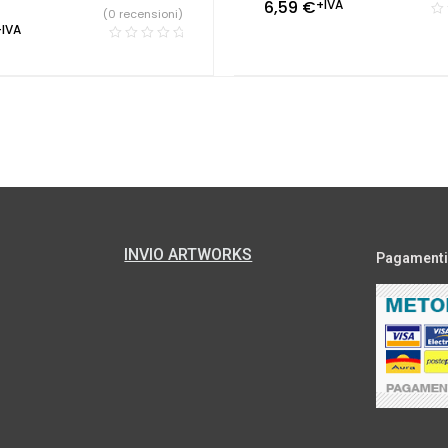
6,59
€
+IVA
(0 recensioni)
+IVA
INVIO ARTWORKS
Pagamenti s