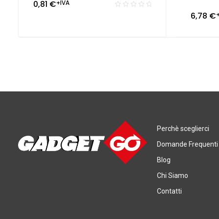
0,81
€
+IVA
6,78
€
Perchè sceglierci
Domande Frequenti
Blog
Chi Siamo
Contatti