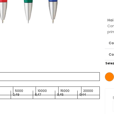
Hai
Con
pri
Co
Co
Selez
0
5000
10000
15000
20000
0,49
0,47
0,45
0,44