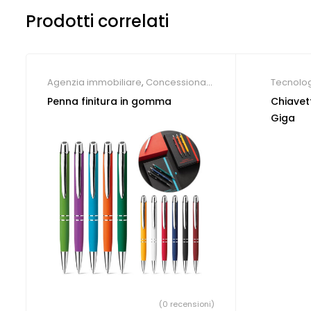
Prodotti correlati
Agenzia immobiliare
,
Concessionari
Tecnolog
auto e meccanici
,
Farmacie
,
Hotel
,
econom
Penna finitura in gomma
Chiavet
Parrucchieri
,
Società Sportive
,
Studio
Giga
dentistico
,
Penne Personalizzate
(0 recensioni)