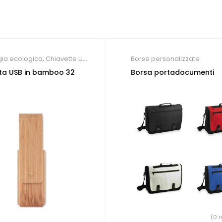
ia ecologica
,
Chiavette USB
Borse personalizzate
iche
ta USB in bamboo 32
Borsa portadocumenti
(0 r