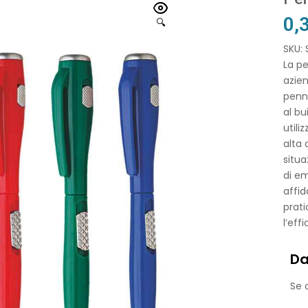
0,
🔍
SKU:
La pe
azien
penna
al bu
utili
alta 
situa
di em
affid
prati
l’eff
Da
Se o