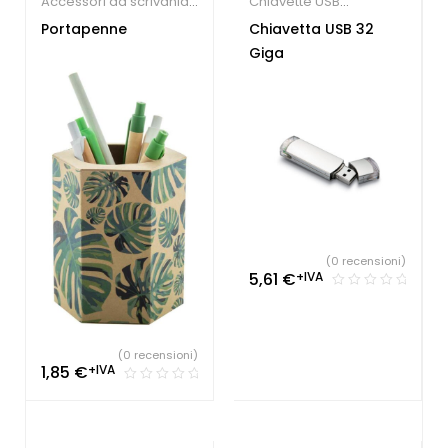
Accessori da scrivania
Chiavette USB
ecologici
,
Agenzia
economiche
Portapenne
Chiavetta USB 32
immobiliare
,
Accessori
Giga
per scrivania
(0 recensioni)
5,61
€
+IVA
(0 recensioni)
1,85
€
+IVA