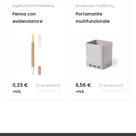
Agenzia immobiliare
,
Accessori Scrittura
,
Concessionari auto e
Tecnologia ecologica
Penna con
Portamatite
meccanici
,
Farmacie
,
evidenziatore
multifunzionale
Hotel
,
Parrucchieri
,
Penne Personalizzate
,
Società Sportive
,
Studio
dentistico
0,33
€
6,56
€
(0 recensioni)
(0 recensioni)
+IVA
+IVA