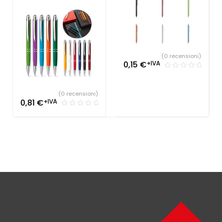
Società Sportive
,
Studio
Matite ecologiche
,
dentistico
,
Penne
Studio dentistico
,
Penne
Personalizzate
Personalizzate
(0 recensioni)
0,15
€
+IVA
(0 recensioni)
0,81
€
+IVA