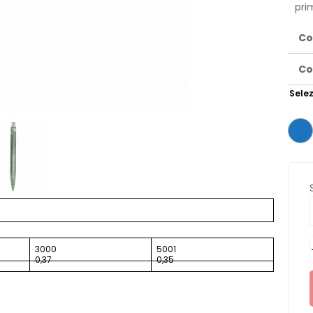
pri
Co
Co
Selez
3000
5001
0,37
0,35