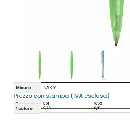
Misure
13,9 cm
Prezzo con stampa (IVA esclusa)
Da
501
1000
0,48
0,41
1 colore