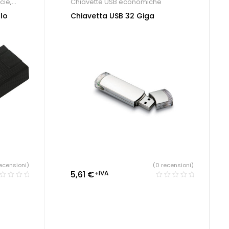
cie
,
Chiavette USB economiche
,
lo
Chiavetta USB 32 Giga
co
,
Penne
ecensioni)
(0 recensioni)
5,61
€
+IVA