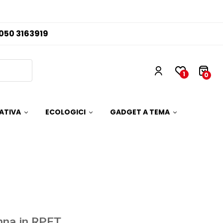
050 3163919
1
0
ATIVA
ECOLOGICI
GADGET A TEMA
nna in RPET