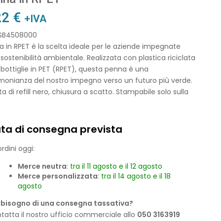
22
€
+IVA
 SB4508000
 in RPET è la scelta ideale per le aziende impegnate
 sostenibilità ambientale. Realizzata con plastica riciclata
 bottiglie in PET (RPET), questa penna è una
monianza del nostro impegno verso un futuro più verde.
a di refill nero, chiusura a scatto. Stampabile solo sulla
ta di consegna prevista
rdini oggi:
Merce neutra
:
tra il 11 agosto e il 12 agosto
Merce personalizzata
:
tra il 14 agosto e il 18
agosto
 bisogno di una consegna tassativa?
tatta il nostro ufficio commerciale allo
050 3163919