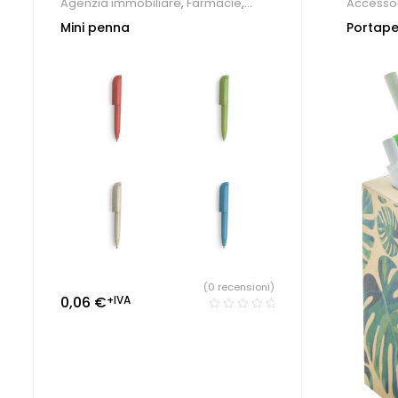
Agenzia immobiliare
,
Farmacie
,
Accessor
Hotel
,
Parrucchieri
,
Studio dentistico
,
Agenzia 
Mini penna
Portap
Penne Personalizzate
scrivani
(0 recensioni)
0,06
€
+IVA