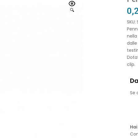
0,
🔍
SKU:
Penna
nella
dalle
testi
Dotat
clip.
Da
Se o
Hai
Con