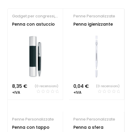
Gadget per congressi
,
Penne Personalizzate
Penne Personalizzate
Penna con astuccio
Penna igienizzante
8,35
€
0,04
€
(0 recensioni)
(0 recensioni)
+IVA
+IVA
Penne Personalizzate
Penne Personalizzate
Penna con tappo
Penna a sfera