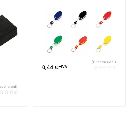
co
,
Penne
(0 recensioni)
0,44
€
+IVA
ecensioni)