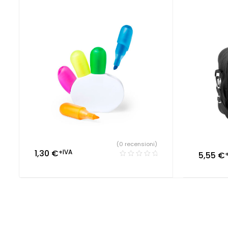
(0 recensioni)
1,30
€
+IVA
5,55
€