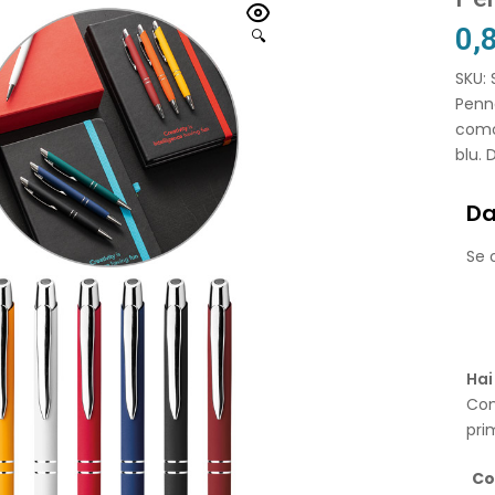
0,
🔍
SKU:
Penna
comod
blu. 
Da
Se o
Hai
Con
pri
Co