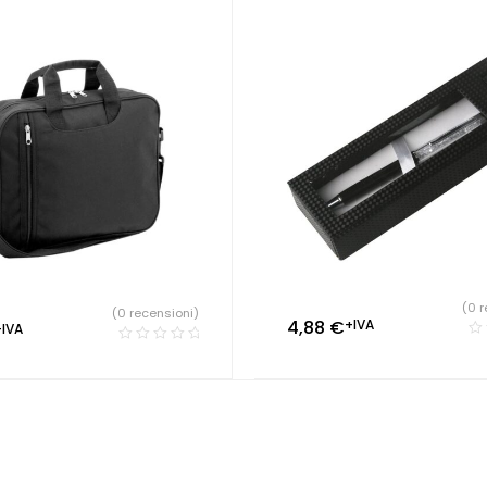
Parrucchieri
,
Studio dentisti
Personalizzate
(0 r
(0 recensioni)
4,88
€
+IVA
+IVA