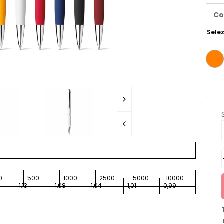
Co
Selez
0
500
1000
2500
5000
10000
1,13
1,08
1,04
1,01
0,99