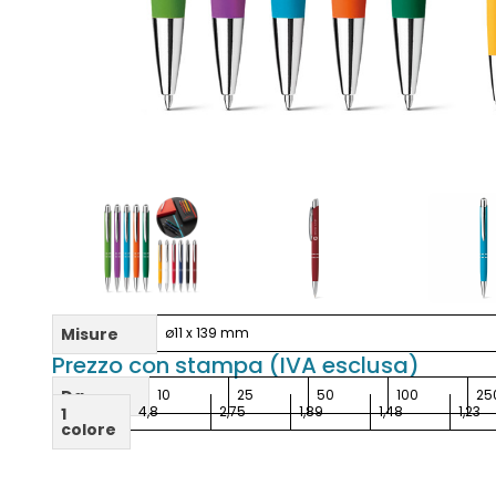
Misure
ø11 x 139 mm
Prezzo con stampa (IVA esclusa)
Da
10
25
50
100
25
4,8
2,75
1,89
1,48
1,23
1
colore