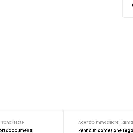
rsonalizzate
Agenzia immobiliare
,
Farma
Gadget per congressi
,
Hotel
Portadocumenti
Penna in confezione rega