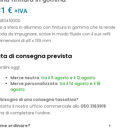
81
€
+IVA
 SB3410000
 a sfera in alluminio con finitura in gomma che la rende
a da impugnare, scrive in modo fluido con il suo refil
Dimensioni di ø11 x 139 mm .
ta di consegna prevista
rdini oggi:
Merce neutra
:
tra il 11 agosto e il 12 agosto
Merce personalizzata
:
tra il 14 agosto e il 18
agosto
 bisogno di una consegna tassativa?
tatta il nostro ufficio commerciale allo
050 3163919
ma di completare l’ordine.
me ordinare?