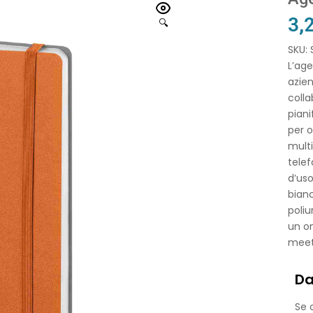
3,
🔍
SKU:
L’age
azien
colla
piani
per o
multi
telef
d’uso
bianc
poliu
un om
meeti
Da
Se o