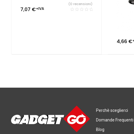
(0 recensioni)
7,07
€
+IVA
4,66
€
Perchè sceglierci
Domande Frequenti
Blog