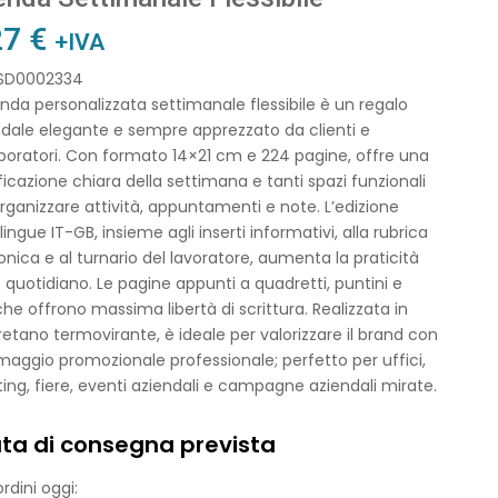
27
€
+IVA
 SD0002334
nda personalizzata settimanale flessibile è un regalo
dale elegante e sempre apprezzato da clienti e
boratori. Con formato 14×21 cm e 224 pagine, offre una
ficazione chiara della settimana e tanti spazi funzionali
rganizzare attività, appuntamenti e note. L’edizione
lingue IT-GB, insieme agli inserti informativi, alla rubrica
onica e al turnario del lavoratore, aumenta la praticità
 quotidiano. Le pagine appunti a quadretti, puntini e
he offrono massima libertà di scrittura. Realizzata in
retano termovirante, è ideale per valorizzare il brand con
aggio promozionale professionale; perfetto per uffici,
ng, fiere, eventi aziendali e campagne aziendali mirate.
ta di consegna prevista
rdini oggi: