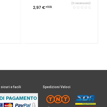
(0 recensioni)
2,97
€
+IVA
icuri e facili
Spedizioni Veloci