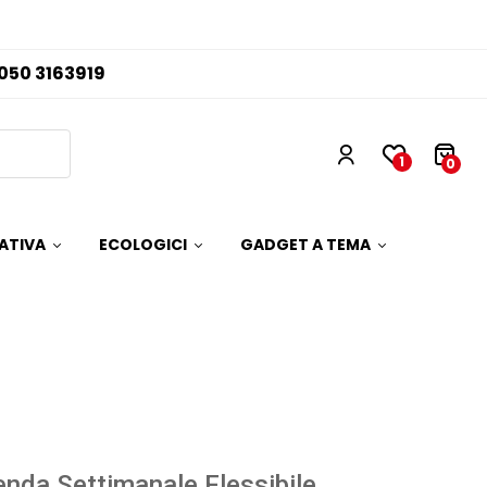
050 3163919
1
0
ATIVA
ECOLOGICI
GADGET A TEMA
nda Settimanale Flessibile