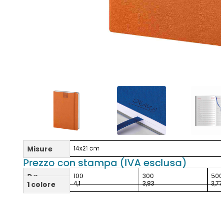
Misure
14x21 cm
Prezzo con stampa (IVA esclusa)
Da
100
300
50
4,1
3,83
3,7
1 colore