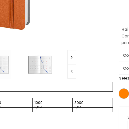
Hai
Con
pri
Co
Co
Selez
0
1000
3000
7
3,69
3,64