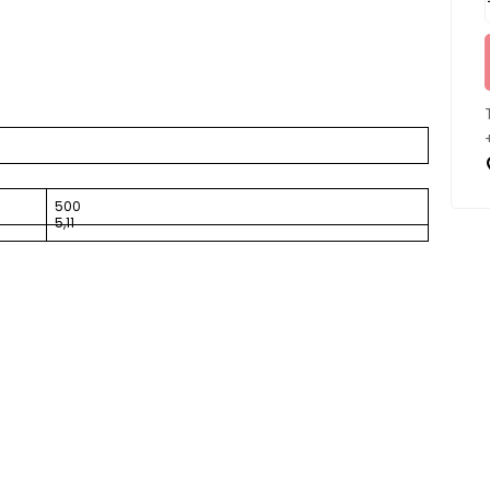
500
5,11