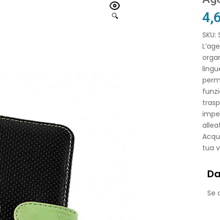
4,
🔍
SKU:
L’age
organ
lingu
perme
funz
trasp
impeg
allea
Acqui
tua v
Da
Se o