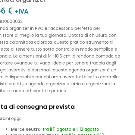
66
€
+IVA
 SD0000032
nda organizer in PVC è l’accessorio perfetto per
izzare al meglio la tua giornata. Dotata di chiusura con
etta calamitata colorata, questo pratico strumento ti
tte di tenere tutto sotto controllo in modo semplice e
ionale. Le dimensioni di 14×18,5 cm la rendono comoda da
ortare ovunque tu vada. Ideale per tenere traccia degli
ni lavorativi e personali, questa agenda organizer è un
to indispensabile per chi ama avere tutto sotto controllo.
sta ora il tuo agenda organizer e inizia a organizzare la
ita in modo efficiente e pratico.
ta di consegna prevista
rdini oggi:
Merce neutra
:
tra il 11 agosto e il 12 agosto