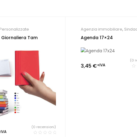
Personalizzate
Agenzia immobiliare
,
Sindac
Agende Personalizzate
Giornaliera Tam
Agenda 17×24
(0 r
3,45
€
+IVA
(0 recensioni)
+IVA