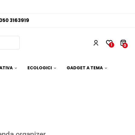
050 3163919
1
0
ATIVA
ECOLOGICI
GADGET A TEMA
nda organizer