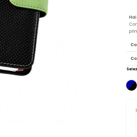
Hai
Con
pri
Co
Co
Selez