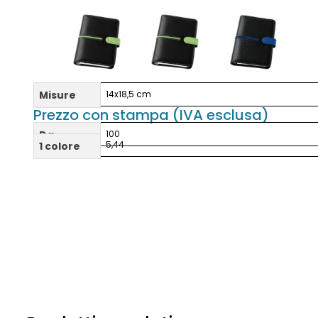
Misure
14x18,5 cm
Prezzo con stampa (IVA esclusa)
Da
100
5,44
1 colore