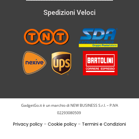
Spedizioni Veloci
GadgetGo.it è un marchio di NEW BUSINESS S.r.l. – P.IVA
02293080509
Privacy policy
–
Cookie policy
–
Termini e Condizioni