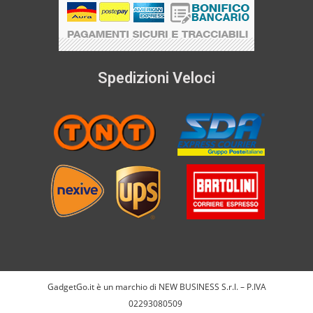
Spedizioni Veloci
GadgetGo.it è un marchio di NEW BUSINESS S.r.l. – P.IVA
02293080509