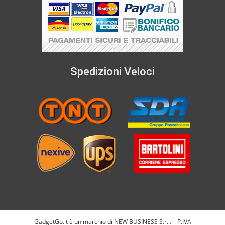
Spedizioni Veloci
GadgetGo.it è un marchio di NEW BUSINESS S.r.l. – P.IVA