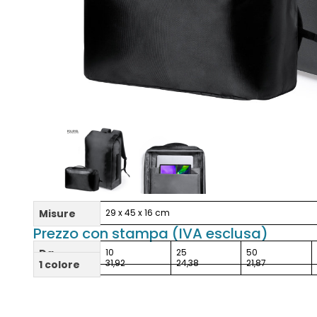
Misure
29 x 45 x 16 cm
Prezzo con stampa (IVA esclusa)
Da
10
25
50
31,92
24,38
21,87
1 colore