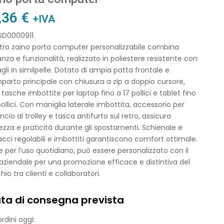
,36
€
+IVA
 SD0000911
stro zaino porta computer personalizzabile combina
nza e funzionalità, realizzato in poliestere resistente con
gli in similpelle. Dotato di ampia patta frontale e
arto principale con chiusura a zip a doppio cursore,
 tasche imbottite per laptop fino a 17 pollici e tablet fino
pollici. Con maniglia laterale imbottita, accessorio per
cio al trolley e tasca antifurto sul retro, assicura
ezza e praticità durante gli spostamenti. Schienale e
acci regolabili e imbottiti garantiscono comfort ottimale.
e per l’uso quotidiano, può essere personalizzato con il
aziendale per una promozione efficace e distintiva del
io tra clienti e collaboratori.
ta di consegna prevista
rdini oggi: