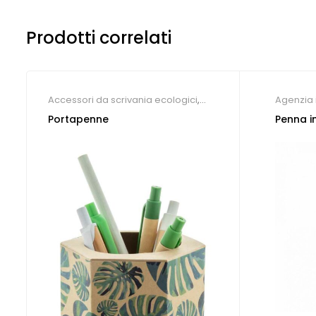
Prodotti correlati
Accessori da scrivania ecologici
,
Agenzia 
Agenzia immobiliare
,
Accessori per
ecologi
Portapenne
Penna i
scrivania