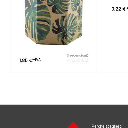
0,22
€
(0 recensioni)
1,85
€
+IVA
Perchè sceglierci