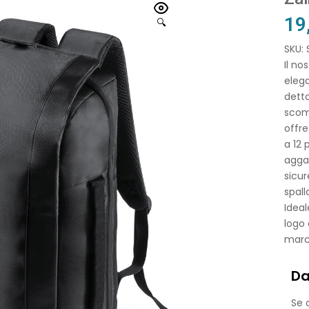
19
🔍
SKU:
Il no
elega
detta
scomp
offre
a 12 
aggan
sicur
spall
Ideal
logo 
march
Da
Se o