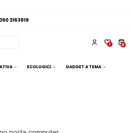
050 3163919
1
0
ATIVA
ECOLOGICI
GADGET A TEMA
no porta computer