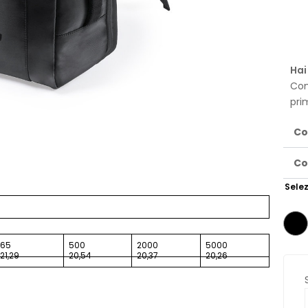
Hai
Con
pri
Co
Co
Selez
65
500
2000
5000
21,29
20,54
20,37
20,26