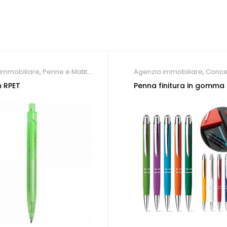
immobiliare
,
Penne e Matite
Agenzia immobiliare
,
Conce
che
,
Penne Personalizzate
auto e meccanici
,
Farmacie
n RPET
Penna finitura in gomma
Parrucchieri
,
Società Sporti
dentistico
,
Penne Personaliz