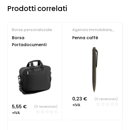
Prodotti correlati
Borse personalizzate
Agenzia immobiliare
,
Farmacie
,
Hotel
,
Borsa
Penna caffè
Parrucchieri
,
Penne e
Portadocumenti
Matite ecologiche
,
Studio dentistico
0,23
€
(0 recensioni)
+IVA
5,55
€
(0 recensioni)
+IVA