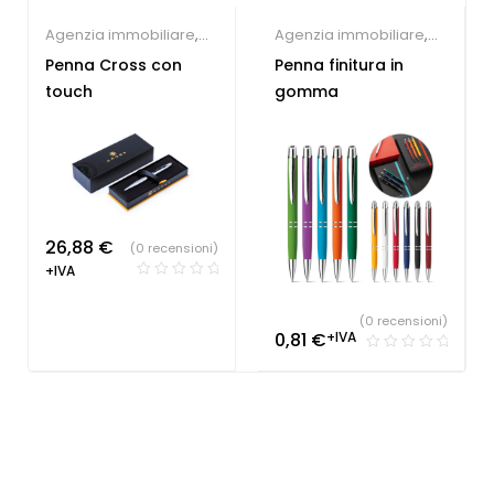
Agenzia immobiliare
,
Agenzia immobiliare
,
Farmacie
,
Gadget per
Concessionari auto e
Penna Cross con
Penna finitura in
congressi
,
Hotel
,
meccanici
,
Farmacie
,
touch
gomma
Parrucchieri
,
Società
Hotel
,
Parrucchieri
,
Sportive
,
Studio
Società Sportive
,
Studio
dentistico
,
Penne
dentistico
,
Penne
Personalizzate
Personalizzate
26,88
€
(0 recensioni)
+IVA
(0 recensioni)
0,81
€
+IVA