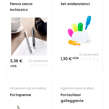
Farmacie
,
Hotel
,
Penna senza
Set evidenziatori
Parrucchieri
,
Penne e
inchiostro
Matite ecologiche
,
Studio dentistico
(0 recensioni)
1,30
€
+IVA
3,36
€
(0 recensioni)
+IVA
Accessori da scrivania
Agenzia assicurativa
ecologici
,
Agenzia
Portapenne
Portachiavi
immobiliare
,
Accessori
galleggiante
per scrivania