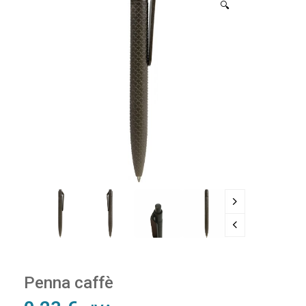
🔍
Penna caffè