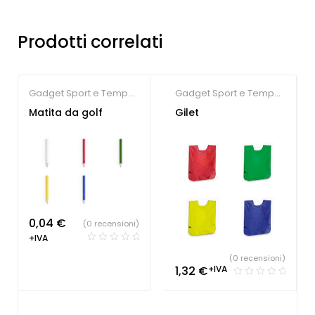
Prodotti correlati
Gadget Sport e Tempo
Gadget Sport e Tempo
Libero
Libero
,
Gilet
Matita da golf
Gilet
Personalizzati
,
Società
Sportive
0,04
€
(0 recensioni)
+IVA
(0 recensioni)
1,32
€
+IVA