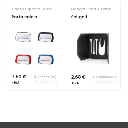
Gadget Sport e Tempo
Gadget Sport e Tempo
Libero
,
Società Sportive
Libero
Porta calcio
Set golf
7,50
€
2,68
€
(0 recensioni)
(0 recensioni)
+IVA
+IVA