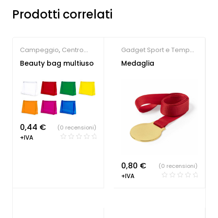
Prodotti correlati
Campeggio
,
Centro
Gadget Sport e Tempo
estetico
,
Gadget per la
Libero
,
Medaglie
Beauty bag multiuso
Medaglia
persona
,
Gadget Sport
personalizzate
,
Società
e Tempo Libero
Sportive
0,44
€
(0 recensioni)
+IVA
0,80
€
(0 recensioni)
+IVA