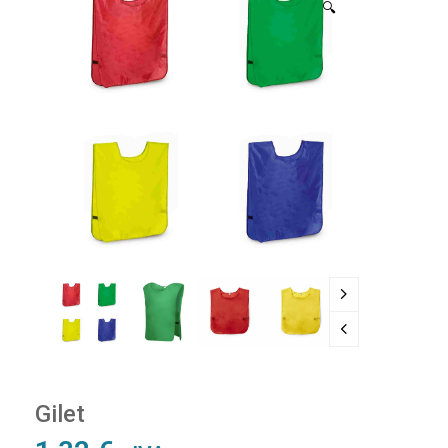
🔍
Gilet