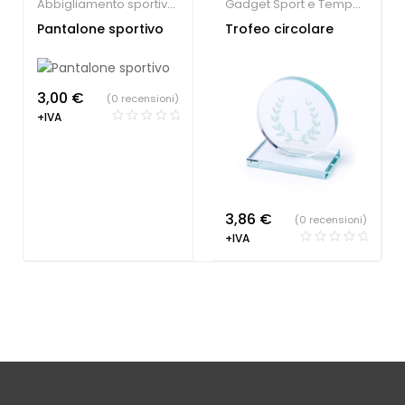
Abbigliamento sportivo
,
Gadget Sport e Tempo
Gadget Sport e Tempo
Libero
,
Medaglie
Pantalone sportivo
Trofeo circolare
Libero
personalizzate
,
Società
Sportive
3,00
€
(0 recensioni)
+IVA
3,86
€
(0 recensioni)
+IVA