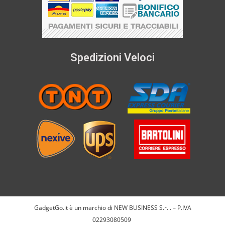
Spedizioni Veloci
GadgetGo.it è un marchio di NEW BUSINESS S.r.l. – P.IVA
02293080509