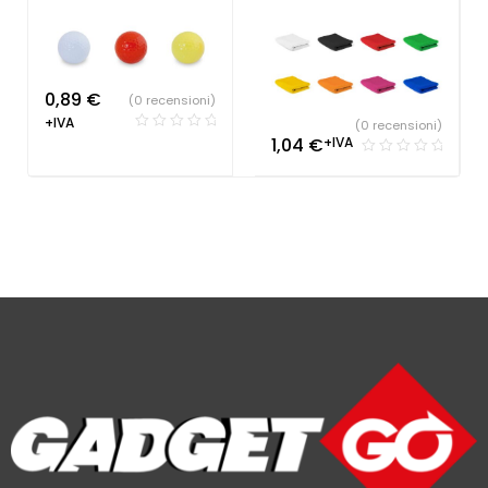
Gadget Sport e Tempo
Libero
0,89
€
(0 recensioni)
+IVA
(0 recensioni)
1,04
€
+IVA