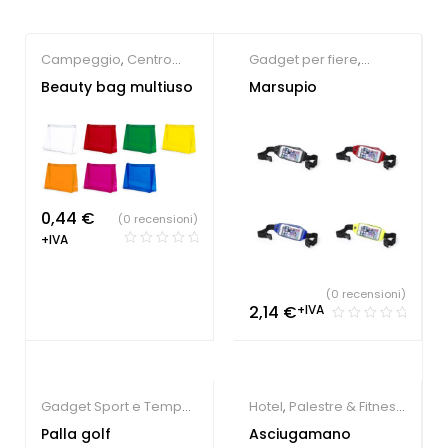
Campeggio
,
Centro
Gadget per fiere
,
estetico
,
Gadget per la
Gadget Sport e Tempo
Beauty bag multiuso
Marsupio
persona
,
Gadget Sport
Libero
e Tempo Libero
0,44
€
(0 recensioni)
+IVA
(0 recensioni)
2,14
€
+IVA
Gadget Sport e Tempo
Hotel
,
Palestre & Fitness
,
Libero
Società Sportive
,
Palla golf
Asciugamano