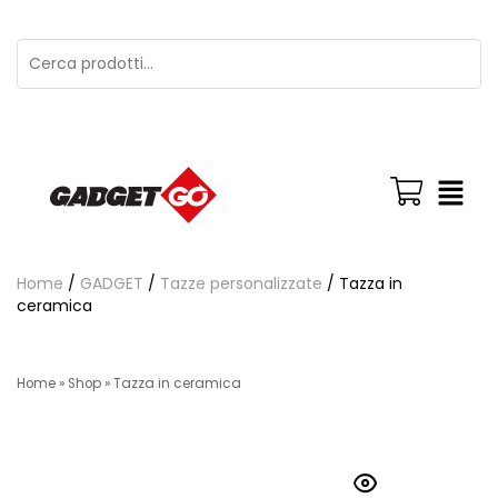
Home
/
GADGET
/
Tazze personalizzate
/ Tazza in
ceramica
Home
»
Shop
»
Tazza in ceramica