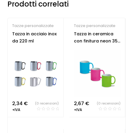
Prodotti correlati
Tazze personalizzate
Tazze personalizzate
Tazza in acciaio inox
Tazza in ceramica
da 220 ml
con finitura neon 350
mL
2,34
€
2,67
€
(0 recensioni)
(0 recensioni)
+IVA
+IVA