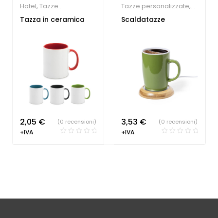
Hotel
,
Tazze
Tazze personalizzate
,
personalizzate
Tecnologia ecologica
Tazza in ceramica
Scaldatazze
2,05
€
3,53
€
(0 recensioni)
(0 recensioni)
+IVA
+IVA