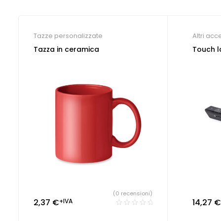
Tazze personalizzate
Altri acc
per cong
Tazza in ceramica
Touch l
(0 recensioni)
2,37
€
+IVA
14,27
€