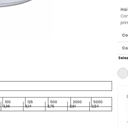
Hai
Con
pri
Co
Co
Selez
100
125
500
2000
5000
3,36
3,14
2,75
2,61
2,54