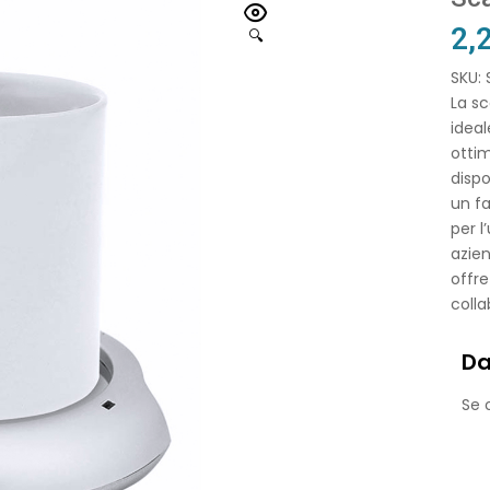
2,
🔍
SKU:
La sc
idea
otti
dispo
un fa
per l
azie
offre
colla
Da
Se o