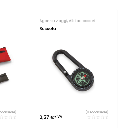
Agenzia viaggi
,
Altri accessori
tecnologici
,
Campeggio
e
Bussola
ecensioni)
(0 recensioni)
0,57
€
+IVA