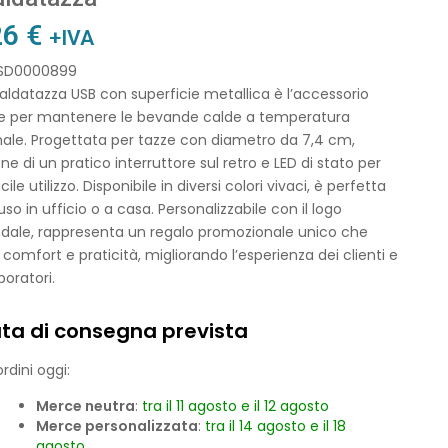
26
€
+IVA
 SD0000899
aldatazza USB con superficie metallica è l’accessorio
le per mantenere le bevande calde a temperatura
male. Progettata per tazze con diametro da 7,4 cm,
ne di un pratico interruttore sul retro e LED di stato per
cile utilizzo. Disponibile in diversi colori vivaci, è perfetta
’uso in ufficio o a casa. Personalizzabile con il logo
ndale, rappresenta un regalo promozionale unico che
 comfort e praticità, migliorando l’esperienza dei clienti e
boratori.
ta di consegna prevista
rdini oggi:
Merce neutra
:
tra il 11 agosto e il 12 agosto
Merce personalizzata
:
tra il 14 agosto e il 18
agosto