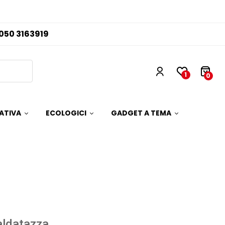
050 3163919
1
0
ATIVA
ECOLOGICI
GADGET A TEMA
aldatazza