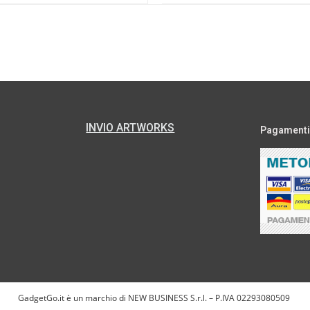
INVIO ARTWORKS
Pagamenti s
GadgetGo.it è un marchio di NEW BUSINESS S.r.l. – P.IVA 02293080509