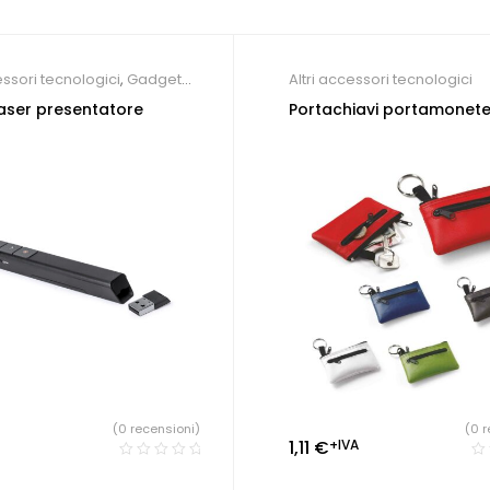
essori tecnologici
,
Gadget
Altri accessori tecnologici
ressi
aser presentatore
Portachiavi portamonet
(0 r
(0 recensioni)
1,11
€
+IVA