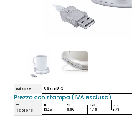
Misure
3.9 cm|8 Ø
Prezzo con stampa (IVA esclusa)
Da
10
25
50
75
13,25
6,66
4,46
3,73
1 colore