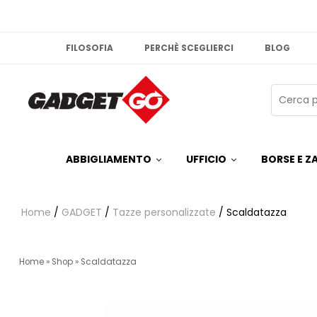
FILOSOFIA
PERCHÈ SCEGLIERCI
BLOG
ABBIGLIAMENTO
UFFICIO
BORSE E ZA
Home
/
GADGET
/
Tazze personalizzate
/ Scaldatazza
Home
»
Shop
»
Scaldatazza