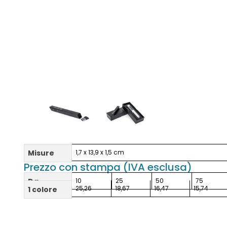
Misure
1,7 x 13,9 x 1,5 cm
Prezzo con stampa (IVA esclusa)
Da
10
25
50
75
25,26
18,67
16,47
15,74
1 colore