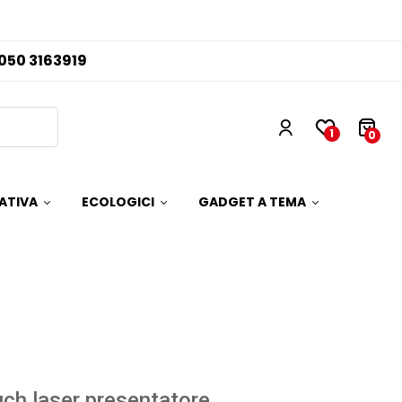
050 3163919
1
0
ATIVA
ECOLOGICI
GADGET A TEMA
ch laser presentatore