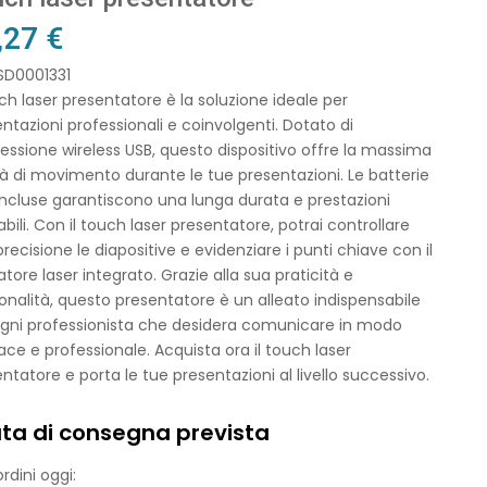
,27
€
SD0001331
uch laser presentatore è la soluzione ideale per
ntazioni professionali e coinvolgenti. Dotato di
ssione wireless USB, questo dispositivo offre la massima
tà di movimento durante le tue presentazioni. Le batterie
ncluse garantiscono una lunga durata e prestazioni
abili. Con il touch laser presentatore, potrai controllare
recisione le diapositive e evidenziare i punti chiave con il
tore laser integrato. Grazie alla sua praticità e
onalità, questo presentatore è un alleato indispensabile
ogni professionista che desidera comunicare in modo
ace e professionale. Acquista ora il touch laser
ntatore e porta le tue presentazioni al livello successivo.
ta di consegna prevista
rdini oggi: