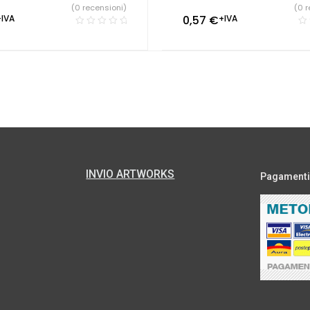
(0 recensioni)
(0 r
+IVA
0,57
€
+IVA
INVIO ARTWORKS
Pagamenti s