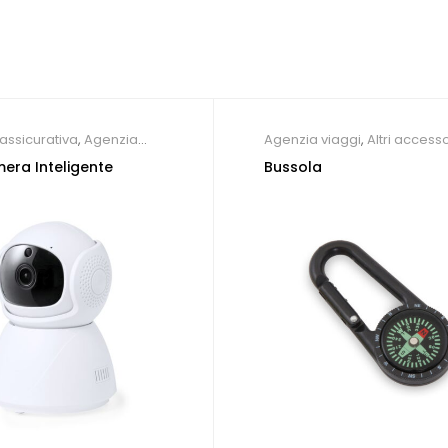
assicurativa
,
Agenzia
Agenzia viaggi
,
Altri accesso
are
,
Altri accessori
tecnologici
,
Campeggio
era Inteligente
Bussola
ici
,
Gadget di Tendenza