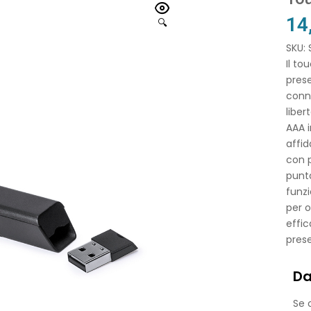
14
🔍
SKU: 
Il to
prese
conne
liber
AAA i
affid
con p
punta
funzi
per 
effic
prese
Da
Se o