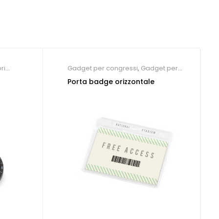
ri
Gadget per congressi
,
Gadget per
fiere
,
Lanyard personalizzabili
Porta badge orizzontale