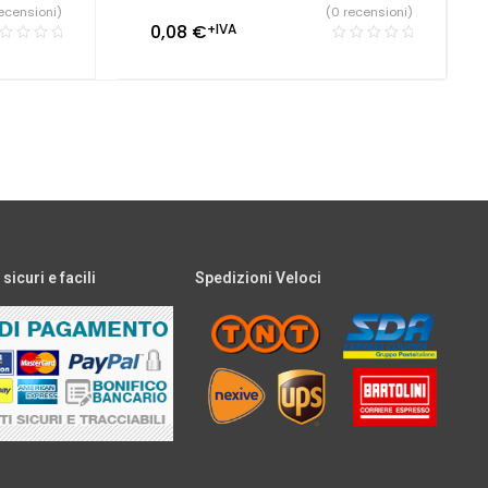
ecensioni)
(0 recensioni)
0,08
€
+IVA
icuri e facili
Spedizioni Veloci