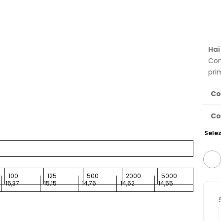
Hai
Con
pri
Co
Co
Selez
100
125
500
2000
5000
15,37
15,15
14,76
14,62
14,55