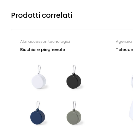
Prodotti correlati
Altri accessori tecnologici
Agenzia 
immobili
Bicchiere pieghevole
Telecam
tecnolog