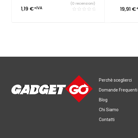
(0 recensioni)
1,19
€
+IVA
19,91
€
Perchè sceglierci
Domande Frequenti
Blog
Chi Siamo
Contatti