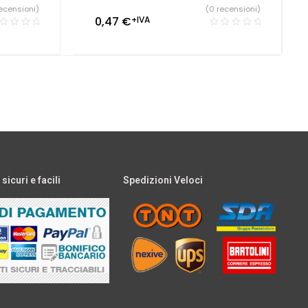
ecensioni)
(0 recensioni)
0,47
€
+IVA
icuri e facili
Spedizioni Veloci