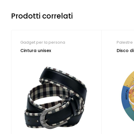
Prodotti correlati
Gadget per la persona
Palestre 
persona
Cintura unisex
Disco d
Libero