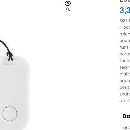
3,
🔍
SKU:
Il lo
azien
quoti
funzi
porta
facil
segna
e all
anche
posiz
scato
utilit
Da
Se o