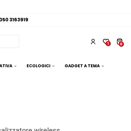
050 3163919
1
0
ATIVA
ECOLOGICI
GADGET A TEMA
alizzatore wireless