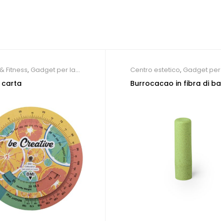
& Fitness
,
Gadget per la
Centro estetico
,
Gadget per 
,
Gadget Sport e Tempo
persona
i carta
Burrocacao in fibra di 