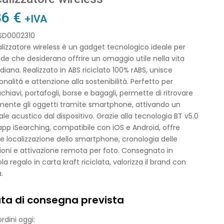
36
€
+IVA
 SD0002310
calizzatore wireless è un gadget tecnologico ideale per
de che desiderano offrire un omaggio utile nella vita
diana. Realizzato in ABS riciclato 100% rABS, unisce
onalità e attenzione alla sostenibilità. Perfetto per
chiavi, portafogli, borse e bagagli, permette di ritrovare
mente gli oggetti tramite smartphone, attivando un
le acustico dal dispositivo. Grazie alla tecnologia BT v5.0
’app iSearching, compatibile con iOS e Android, offre
 localizzazione dello smartphone, cronologia delle
ioni e attivazione remota per foto. Consegnato in
la regalo in carta kraft riciclata, valorizza il brand con
à.
ta di consegna prevista
rdini oggi: