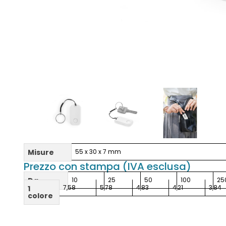
Misure
55 x 30 x 7 mm
Prezzo con stampa (IVA esclusa)
Da
10
25
50
100
25
7,58
5,78
4,83
4,21
3,84
1
colore