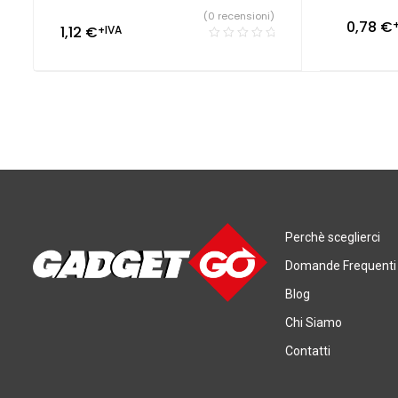
(0 recensioni)
0,78
€
1,12
€
+IVA
Perchè sceglierci
Domande Frequenti
Blog
Chi Siamo
Contatti