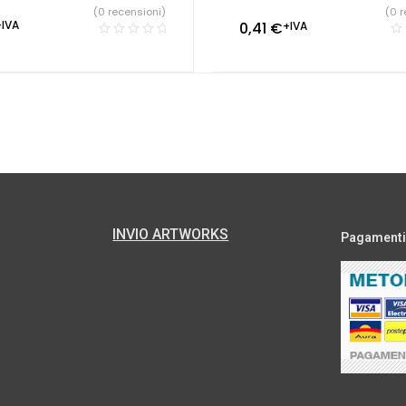
(0 recensioni)
(0 r
+IVA
0,41
€
+IVA
INVIO ARTWORKS
Pagamenti s