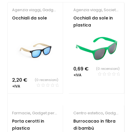
Agenzia viaggi
,
Gadget
Agenzia viaggi
,
Società
Estate
,
Gadget per la
Sportive
,
Gadget per la
Occhiali da sole
Occhiali da sole in
persona
persona
,
Gadget Estate
plastica
0,69
€
(0 recensioni)
+IVA
2,20
€
(0 recensioni)
+IVA
Farmacie
,
Gadget per
Centro estetico
,
Gadget
la persona
per la persona
Porta cerotti in
Burrocacao in fibra
plastica
di bambù