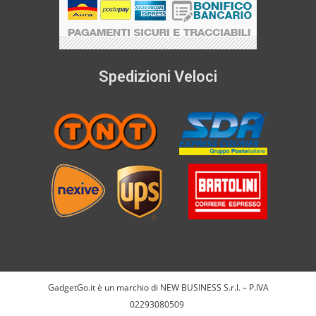
Spedizioni Veloci
GadgetGo.it è un marchio di NEW BUSINESS S.r.l. – P.IVA
02293080509