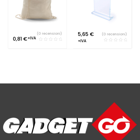
5,65
€
(0 recensioni)
(0 recensioni)
0,81
€
+IVA
+IVA