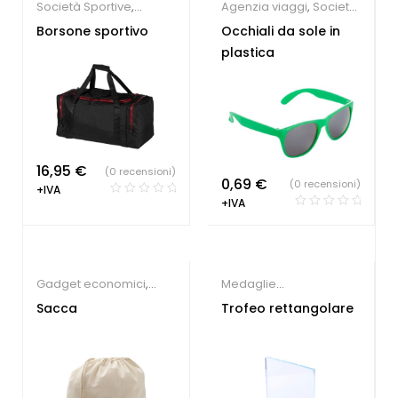
Società Sportive
,
Agenzia viaggi
,
Società
Borsoni e Trolley
Sportive
,
Gadget per la
Borsone sportivo
Occhiali da sole in
persona
,
Gadget Estate
plastica
16,95
€
(0 recensioni)
0,69
€
(0 recensioni)
+IVA
+IVA
Gadget economici
,
Medaglie
Società Sportive
,
Zaini
personalizzate
,
Società
Sacca
Trofeo rettangolare
personalizzati
Sportive
,
Gadget Sport
e Tempo Libero