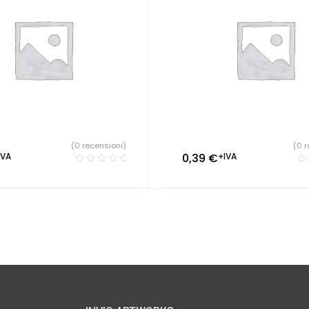
(0 recensioni)
(0 r
IVA
0,39
€
+IVA