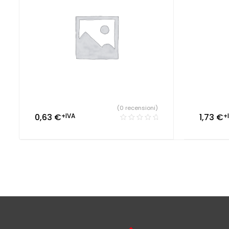
(0 recensioni)
0,63
€
+IVA
1,73
€
+