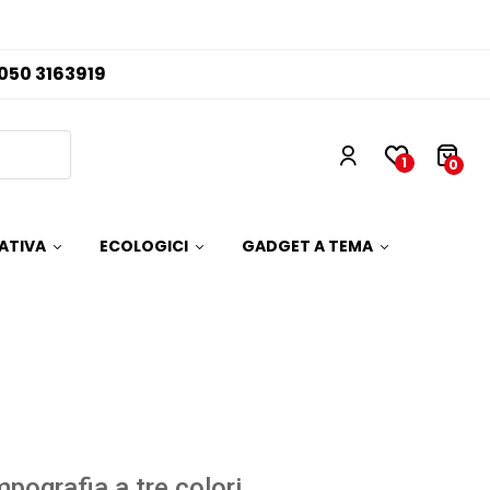
050 3163919
1
0
ATIVA
ECOLOGICI
GADGET A TEMA
pografia a tre colori