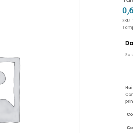
0,
SKU: 
Tampo
Da
Se o
Hai
Con
pri
Co
Co