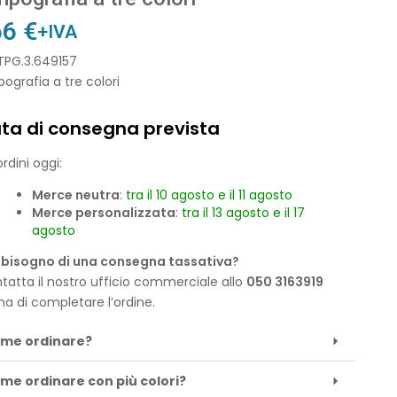
66
€
+IVA
TPG.3.649157
grafia a tre colori
ta di consegna prevista
rdini oggi:
Merce neutra
:
tra il 10 agosto e il 11 agosto
Merce personalizzata
:
tra il 13 agosto e il 17
agosto
 bisogno di una consegna tassativa?
tatta il nostro ufficio commerciale allo
050 3163919
ma di completare l’ordine.
me ordinare?
me ordinare con più colori?